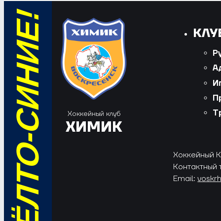
ВПЕРЁД, ЖЁЛТО-СИНИЕ!
КЛУ
Р
А
И
П
Т
Хоккейный клуб
ХИМИК
Хоккейный Кл
Контактный 
Email:
voskr