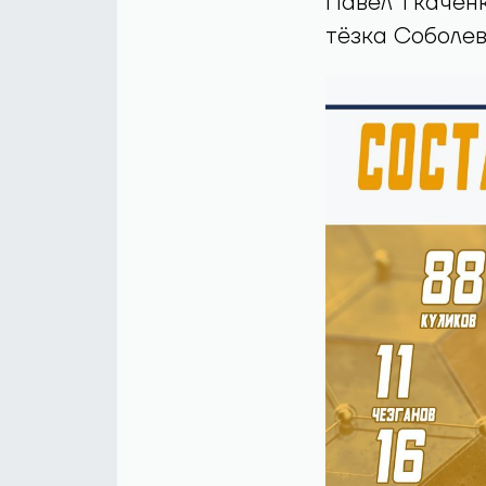
Павел Ткаченк
тёзка Соболев