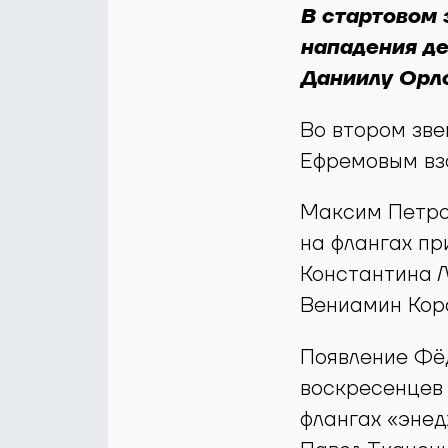
В стартовом 
нападения де
Даниилу Орло
Во втором зве
Ефремовым вз
Максим Петров
на флангах п
Константина Л
Вениамин Кор
Появление Фё
воскресенцев 
флангах «эне