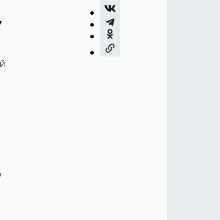
у
й
у