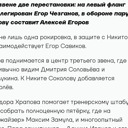
звене две перестановки: на левый фланг
легирован Егор Чезганов, в обороне пар
ву составит Алексей Егоров
не лишь одна рокировка, в защите с Никито
аимодействует Егор Савиков.
 поднимается в центр третьего звена, где
ривычно видим Дмитрия Соловьёва и
укина. К Никите Соколову добавляется
олёв.
дора Храпова помогает тренерскому штаб
собрать полноценную пятёрку, где на
джайзер» Максим Замула, и многоопытный