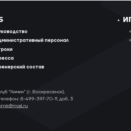
Б
И
уководство
дминистративный персонал
гроки
ресса
ренерский состав
уб "Химик" (г. Воскресенск).
телефон: 8-499-397-70-11, доб. 3
himik@mail.ru