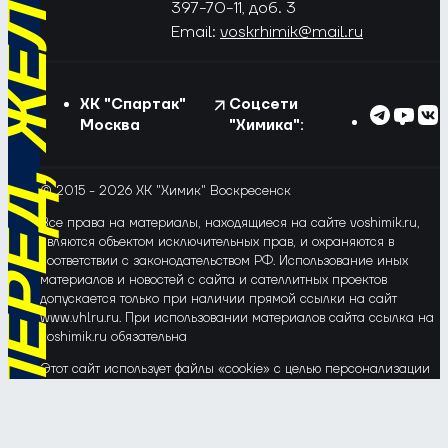
РЁД, ЖЁЛТО-СИНИЕ!
397-70-11, доб. 3
Email:
voskrhimik@mail.ru
ХК "Спартак"
Соцсети
Москва
"Химика":
© 2015 - 2026 ХК "Химик" Воскресенск
Все права на материалы, находящиеся на сайте voshimik.ru,
являются объектом исключительных прав, и охраняются в
соответствии с законодательством РФ. Использование иных
материалов и новостей с сайта и сателлитных проектов
допускается только при наличии прямой ссылки на сайт
www.vhlru.ru. При использовании материалов сайта ссылка на
voshimik.ru обязательна
Этот сайт использует файлы «cookie» с целью персонализации
сервисов и повышения удобства пользования веб-сайтом. Если
Вы не хотите, чтобы Ваши пользовательские данные
обрабатывались, пожалуйста, ограничьте их использование в
своём браузере.