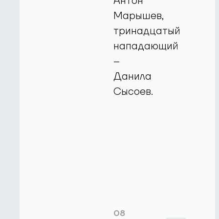
Антон
Марышев,
тринадцатый
нападающий
–
Данила
Сысоев.
08