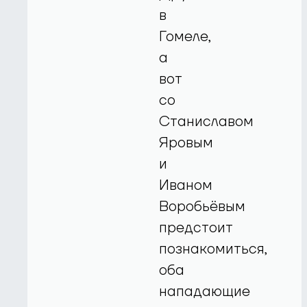
в
Гомеле,
а
вот
со
Станиславом
Яровым
и
Иваном
Воробьёвым
предстоит
познакомиться,
оба
нападающие