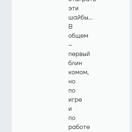
эти
шайбы…
В
общем
–
первый
блин
комом,
но
по
игре
и
по
работе