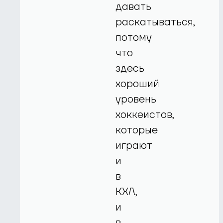
давать
раскатываться,
потому
что
здесь
хороший
уровень
хоккеистов,
которые
играют
и
в
КХЛ,
и
в