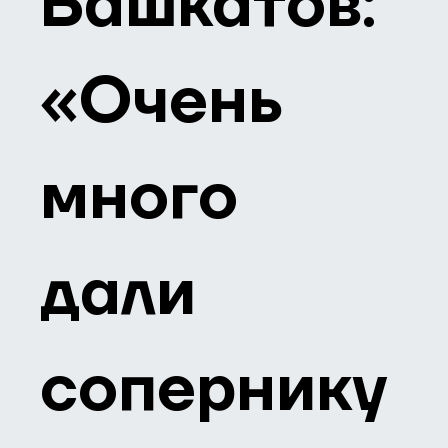
Башкатов:
«Очень
много
дали
сопернику