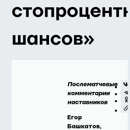
стопроцент
шансов»
Послематчевые
комментарии
наставников
Егор
Башкатов,