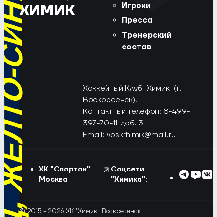
РЁД, ЖЁЛТО-СИНИЕ!
Игроки
ХИМИК
Пресса
Тренерский
состав
Хоккейный Клуб "Химик" (г.
Воскресенск).
Контактный телефон: 8-499-
397-70-11, доб. 3
Email:
voskrhimik@mail.ru
ХК "Спартак"
Соцсети
Москва
"Химика":
© 2015 - 2026 ХК "Химик" Воскресенск