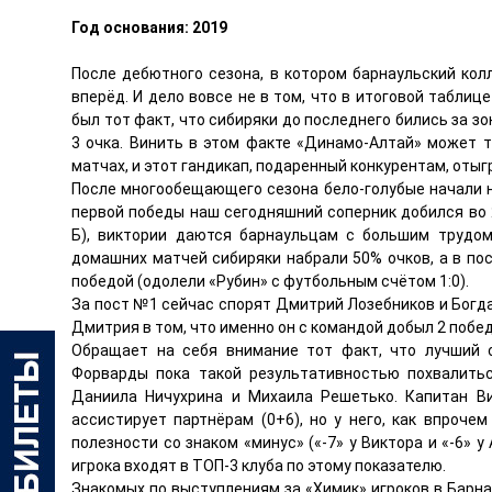
Год основания: 2019
После дебютного сезона, в котором барнаульский ко
вперёд. И дело вовсе не в том, что в итоговой табли
был тот факт, что сибиряки до последнего бились за зо
3 очка. Винить в этом факте «Динамо-Алтай» может 
матчах, и этот гандикап, подаренный конкурентам, отыг
После многообещающего сезона бело-голубые начали н
первой победы наш сегодняшний соперник добился во 2
Б), виктории даются барнаульцам с большим трудом
домашних матчей сибиряки набрали 50% очков, а в п
победой (одолели «Рубин» с футбольным счётом 1:0).
За пост №1 сейчас спорят Дмитрий Лозебников и Богда
Дмитрия в том, что именно он с командой добыл 2 поб
Обращает на себя внимание тот факт, что лучший с
Форварды пока такой результативностью похвалитьс
Даниила Ничухрина и Михаила Решетько. Капитан Ви
ассистирует партнёрам (0+6), но у него, как впроче
полезности со знаком «минус» («-7» у Виктора и «-6» 
игрока входят в ТОП-3 клуба по этому показателю.
Знакомых по выступлениям за «Химик» игроков в Барна