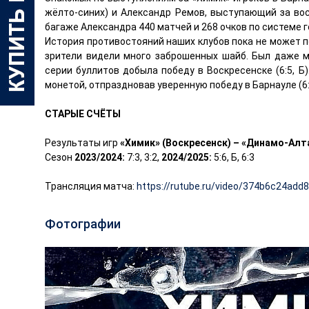
жёлто-синих) и Александр Ремов, выступающий за во
багаже Александра 440 матчей и 268 очков по системе 
История противостояний наших клубов пока не может п
зрители видели много заброшенных шайб. Был даже м
серии буллитов добыла победу в Воскресенске (6:5, 
монетой, отпраздновав уверенную победу в Барнауле (6:
СТАРЫЕ СЧЁТЫ
Результаты игр
«Химик» (Воскресенск) – «Динамо-Алт
Сезон
2023/2024:
7:3, 3:2,
2024/2025:
5:6, Б, 6:3
Трансляция матча:
https://rutube.ru/video/374b6c24ad
Фотографии