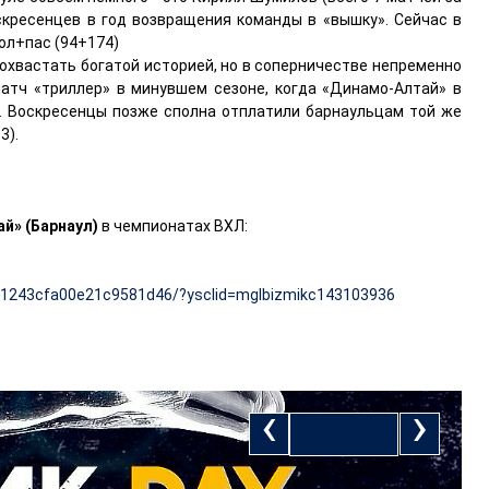
скресенцев в год возвращения команды в «вышку». Сейчас в
гол+пас (94+174)
охвастать богатой историей, но в соперничестве непременно
атч «триллер» в минувшем сезоне, когда «Динамо-Алтай» в
Б). Воскресенцы позже сполна отплатили барнаульцам той же
3).
ай» (Барнаул)
в чемпионатах ВХЛ:
d81243cfa00e21c9581d46/?ysclid=mglbizmikc143103936
‹
›