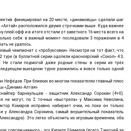
ллектив финишировал на 20 месте, «динамовцы» сделали шаг
це «Алтай» расположился двумя строчками выше. Куда важнее
ну плей-офф и в итоге отстали от заветного 16 места всего на
только себя: в важный момент последовали 3 поражения в 4
рать не удалось.
овый чемпионат с «пробуксовки». Несмотря на тот факт, что
 туре (в буллитной серии одолели красноярский «Сокол» 4:3,
. Не стали подмогой даже родные стены: в серии из трёх
оследующем выездном турне разжились и вовсе только одной
н Нефёдов. При близких во многом показателях главный плюс
еды «Динамо-Алтая».
найпер барнаульцев - защитник Александр Сорокин (4+0).
я не могут, по 2 точных «выстрела» у Максима Неволина,
ктор Комаров исправно набирает очки, но пока он только
м и у Александра Сорокина, самый внушительный показатель
у Александра). Это легко объяснить их игровым временем, оба
уле совсем немного - это Кирилл Шумилов (всего 7 матчей за