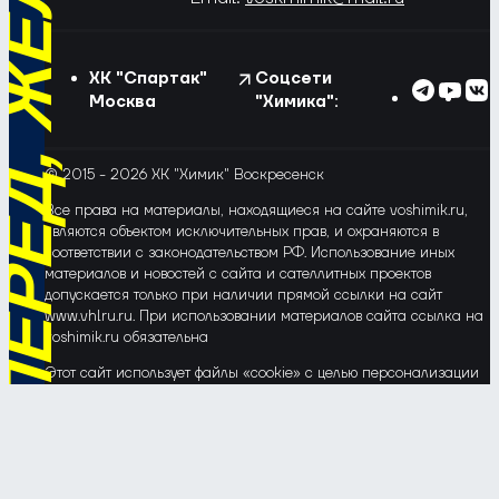
РЁД, ЖЁЛТО-СИНИЕ!
ХК "Спартак"
Соцсети
Москва
"Химика":
© 2015 - 2026 ХК "Химик" Воскресенск
Все права на материалы, находящиеся на сайте voshimik.ru,
являются объектом исключительных прав, и охраняются в
соответствии с законодательством РФ. Использование иных
материалов и новостей с сайта и сателлитных проектов
допускается только при наличии прямой ссылки на сайт
www.vhlru.ru. При использовании материалов сайта ссылка на
voshimik.ru обязательна
Этот сайт использует файлы «cookie» с целью персонализации
сервисов и повышения удобства пользования веб-сайтом. Если
Вы не хотите, чтобы Ваши пользовательские данные
обрабатывались, пожалуйста, ограничьте их использование в
своём браузере.
Соглашение об обработке и защите персональных данных