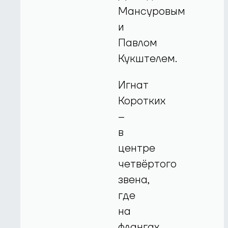
Мансуровым
и
Павлом
Кукштелем.
Игнат
Коротких
–
в
центре
четвёртого
звена,
где
на
флангах