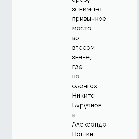
занимает
привычное
место
во
втором
звене,
где
на
флангах
Никита
Буруянов
и
Александр
Пашин.