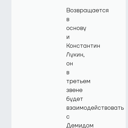
Возвращается
в
основу
и
Константин
Лукин,
он
в
третьем
звене
будет
взаимодействовать
с
Демидом