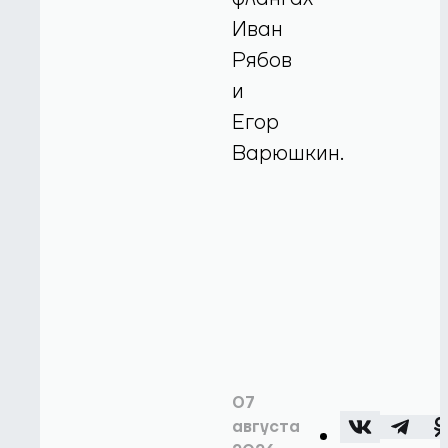
Иван
Рябов
и
Егор
Варюшкин.
07
августа