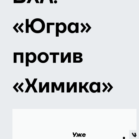
«Югра»
против
«Химика»
Уже