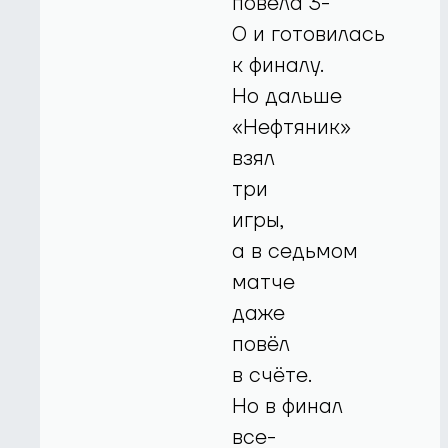
повела 3-
0 и готовилась
к финалу.
Но дальше
«Нефтяник»
взял
три
игры,
а в седьмом
матче
даже
повёл
в счёте.
Но в финал
все-