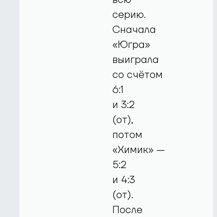
серию.
Сначала
«Югра»
выиграла
со счётом
6:1
и 3:2
(от),
потом
«Химик» —
5:2
и 4:3
(от).
После