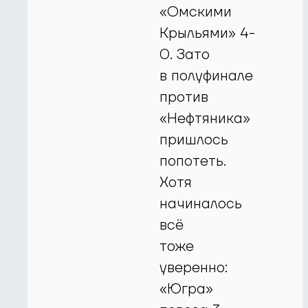
«Омскими
Крыльями» 4-
0. Зато
в полуфинале
против
«Нефтяника»
пришлось
попотеть.
Хотя
начиналось
всё
тоже
уверенно:
«Югра»