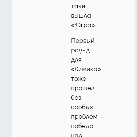
таки
вышла
«Югра».
Первый
раунд
для
«Химика»
тоже
прошёл
без
особых
проблем —
победа
над