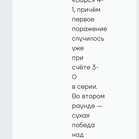
«Барс» 4-
1, причём
первое
поражение
случилось
уже
при
счёте 3-
0
в серии.
Во втором
раунде —
сухая
победа
над