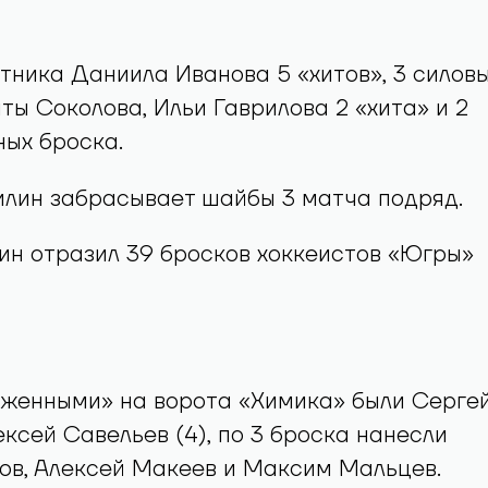
тника Даниила Иванова 5 «хитов», 3 силов
ты Соколова, Ильи Гаврилова 2 «хита» и 2
ых броска.
илин забрасывает шайбы 3 матча подряд.
ин отразил 39 бросков хоккеистов «Югры»
женными» на ворота «Химика» были Серге
ексей Савельев (4), по 3 броска нанесли
ов, Алексей Макеев и Максим Мальцев.