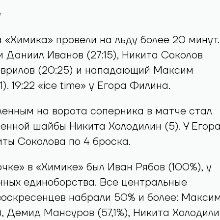
 «Химика» провели на льду более 20 минут.
 Даниил Иванов (27:15), Никита Соколов
 Гаврилов (20:25) и нападающий Максим
1). 19:22 «ice time» у Егора Филина.
енным на ворота соперника в матче стал
енной шайбы Никита Холодилин (5). У Егор
ты Соколова по 4 броска.
чке» в «Химике» был Иван Рябов (100%), у
нных единоборства. Все центральные
оскресенцев набрали 50% и более: Макси
5), Демид Мансуров (57,1%), Никита Холодили