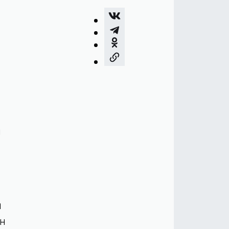
а
м
н