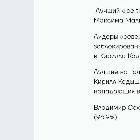
Лучший «ice t
Максима Мальц
Лидеры «север
заблокированн
и Кирилла Ка
Лучшие на точк
Кирилл Кадыше
нападающих в
Владимир Соха
(96,9%).