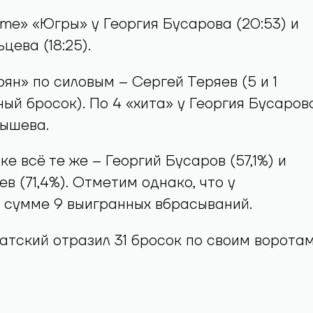
ime» «Югры» у Георгия Бусарова (20:53) и
ева (18:25).
ян» по силовым – Сергей Теряев (5 и 1
ый бросок). По 4 «хита» у Георгия Бусаров
дышева.
е всё те же – Георгий Бусаров (57,1%) и
в (71,4%). Отметим однако, что у
 сумме 9 выигранных вбрасываний.
тский отразил 31 бросок по своим ворота