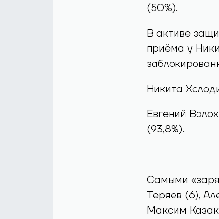
(50%).
В активе защи
приёма у Ники
заблокированн
Никита Холод
Евгений Волох
(93,8%).
Самыми «заря
Теряев (6), Ал
Максим Казак