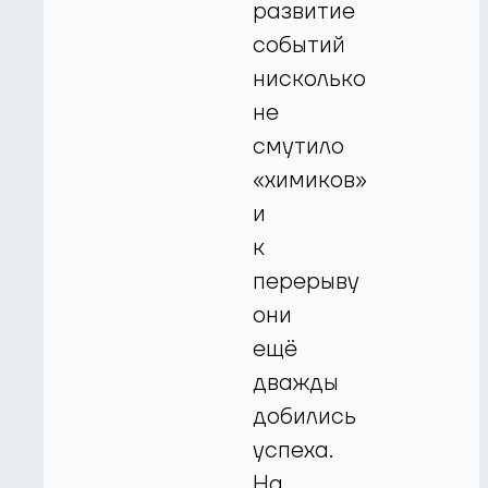
развитие
событий
нисколько
не
смутило
«химиков»
и
к
перерыву
они
ещё
дважды
добились
успеха.
На