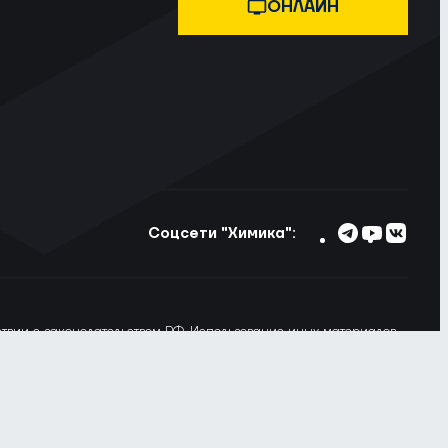
ОНЛАЙН
Соцсети "Химика":
тствии с законодательством РФ. Использование иных материалов
ьзовании материалов сайта ссылка на voshimik.ru обязательна
 Вы не хотите, чтобы Ваши пользовательские данные