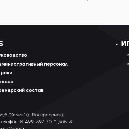
Б
И
уководство
дминистративный персонал
гроки
ресса
ренерский состав
уб "Химик" (г. Воскресенск).
телефон: 8-499-397-70-11, доб. 3
himik@mail.ru