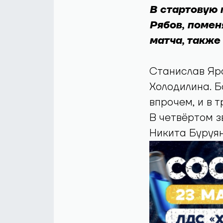
В стартовую 
Рябов, помен
матча, также
Станислав Яр
Холодилина. Б
впрочем, и в т
В четвёртом з
Никита Буруян