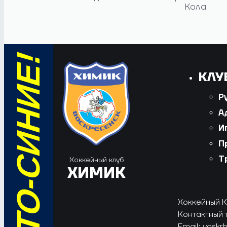
Кола
КЛУ
Р
А
И
П
Т
Хоккейный клуб
ХИМИК
Хоккейный Кл
Контактный 
Email:
voskr