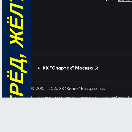
ВПЕРЁД, ЖЁЛТО-СИНИЕ!
ХК "Спартак" Москва
© 2015 - 2026 ХК "Химик" Воскресенск
Все права на материалы, находящиеся на сайте voshim
и новостей с сайта и сателлитных проектов допускает
Этот сайт использует файлы «cookie» с целью персона
обрабатывались, пожалуйста, ограничьте их использов
Соглашение об обработке и защите персональных да