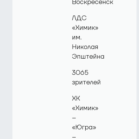
Воскресенск
ЛДС
«Химик»
им.
Николая
Эпштейна
3065
зрителей
ХК
«Химик»
–
«Югра»
–