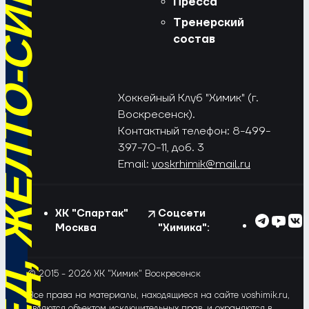
РЁД, ЖЁЛТО-СИНИЕ!
Пресса
Тренерский
состав
Хоккейный Клуб "Химик" (г.
Воскресенск).
Контактный телефон: 8-499-
397-70-11, доб. 3
Email:
voskrhimik@mail.ru
ХК "Спартак"
Соцсети
Москва
"Химика":
© 2015 - 2026 ХК "Химик" Воскресенск
Все права на материалы, находящиеся на сайте voshimik.ru,
являются объектом исключительных прав, и охраняются в