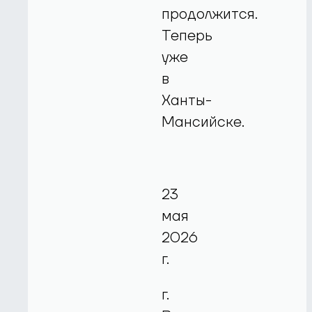
продолжится.
Теперь
уже
в
Ханты-
Мансийске.
23
мая
2026
г.
г.