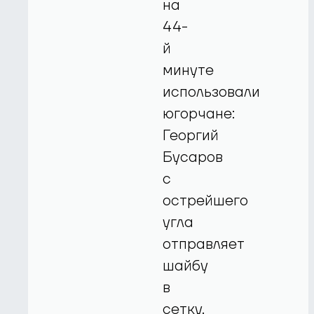
на
44-
й
минуте
использовали
югорчане:
Георгий
Бусаров
с
острейшего
угла
отправляет
шайбу
в
сетку.