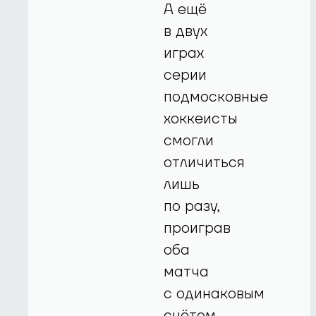
А ещё
в двух
играх
серии
подмосковные
хоккеисты
смогли
отличиться
лишь
по разу,
проиграв
оба
матча
с одинаковым
счётом