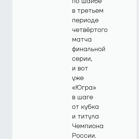
по шайбе
в третьем
периоде
четвёртого
матча
финальной
серии,
и вот
уже
«Югра»
в шаге
от кубка
и титула
Чемпиона
России.