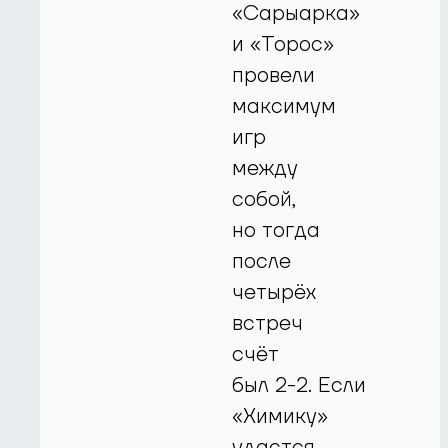
«Сарыарка»
и «Торос»
провели
максимум
игр
между
собой,
но тогда
после
четырёх
встреч
счёт
был
2-2.
Если
«Химику»
удастся