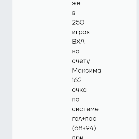
же
в
250
играх
ВХЛ
на
счету
Максима
162
очка
по
системе
гол+пас
(68+94)
при