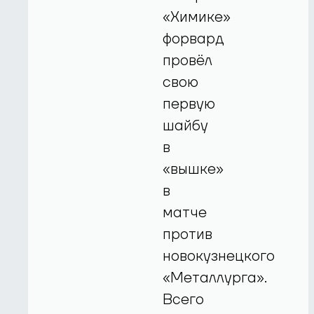
«Химике»
форвард
провёл
свою
первую
шайбу
в
«вышке»
в
матче
против
новокузнецкого
«Металлурга».
Всего