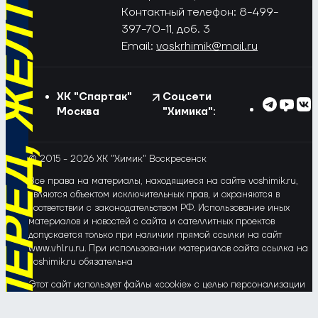
РЁД, ЖЁЛТО-СИНИЕ!
Контактный телефон: 8-499-
397-70-11, доб. 3
Email:
voskrhimik@mail.ru
ХК "Спартак"
Соцсети
Москва
"Химика":
© 2015 - 2026 ХК "Химик" Воскресенск
Все права на материалы, находящиеся на сайте voshimik.ru,
являются объектом исключительных прав, и охраняются в
соответствии с законодательством РФ. Использование иных
материалов и новостей с сайта и сателлитных проектов
допускается только при наличии прямой ссылки на сайт
www.vhlru.ru. При использовании материалов сайта ссылка на
voshimik.ru обязательна
Этот сайт использует файлы «cookie» с целью персонализации
сервисов и повышения удобства пользования веб-сайтом. Если
Вы не хотите, чтобы Ваши пользовательские данные