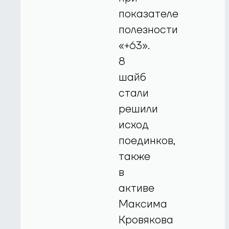
показателе
полезности
«+63».
8
шайб
стали
решили
исход
поединков,
также
в
активе
Максима
Кровякова