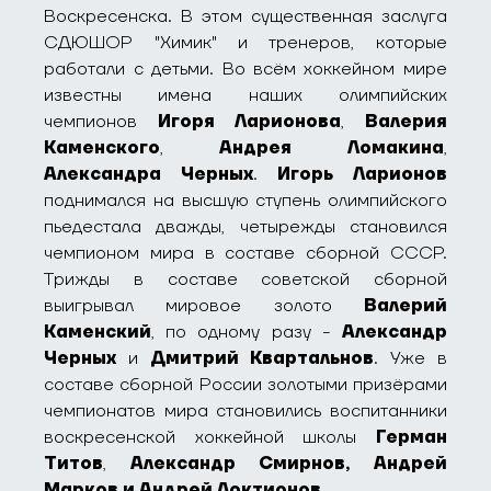
Воскресенска. В этом существенная заслуга
СДЮШОР "Химик" и тренеров, которые
работали с детьми. Во всём хоккейном мире
известны имена наших олимпийских
чемпионов
Игоря Ларионова
,
Валерия
Каменского
,
Андрея Ломакина
,
Александра Черных
.
Игорь Ларионов
поднимался на высшую ступень олимпийского
пьедестала дважды, четырежды становился
чемпионом мира в составе сборной СССР.
Трижды в составе советской сборной
выигрывал мировое золото
Валерий
Каменский
, по одному разу -
Александр
Черных
и
Дмитрий Квартальнов
. Уже в
составе сборной России золотыми призёрами
чемпионатов мира становились воспитанники
воскресенской хоккейной школы
Герман
Титов
,
Александр Смирнов,
Андрей
Марков и Андрей Локтионов
.