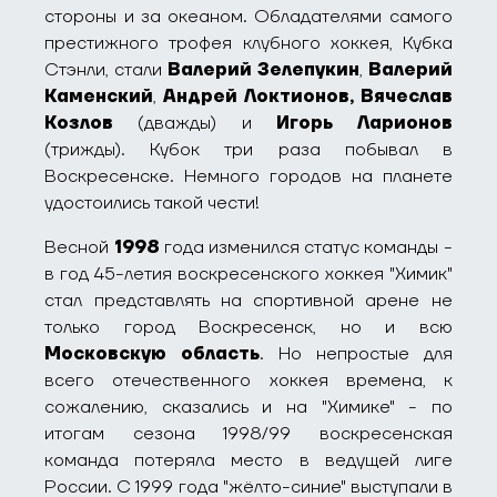
стороны и за океаном. Обладателями самого
престижного трофея клубного хоккея, Кубка
Стэнли, стали
Валерий Зелепукин
,
Валерий
Каменский
,
Андрей Локтионов,
Вячеслав
Козлов
(дважды) и
Игорь Ларионов
(трижды). Кубок три раза побывал в
Воскресенске. Немного городов на планете
удостоились такой чести!
Весной
1998
года изменился статус команды -
в год 45-летия воскресенского хоккея "Химик"
стал представлять на спортивной арене не
только город Воскресенск, но и всю
Московскую область
. Но непростые для
всего отечественного хоккея времена, к
сожалению, сказались и на "Химике" - по
итогам сезона 1998/99 воскресенская
команда потеряла место в ведущей лиге
России. С 1999 года "жёлто-синие" выступали в