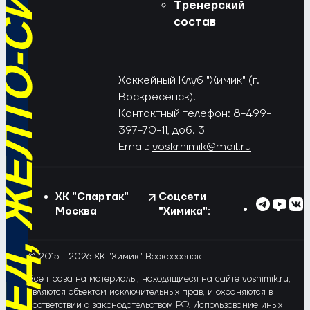
РЁД, ЖЁЛТО-СИНИЕ!
Тренерский
состав
Хоккейный Клуб "Химик" (г.
Воскресенск).
Контактный телефон: 8-499-
397-70-11, доб. 3
Email:
voskrhimik@mail.ru
ХК "Спартак"
Соцсети
Москва
"Химика":
© 2015 - 2026 ХК "Химик" Воскресенск
Все права на материалы, находящиеся на сайте voshimik.ru,
являются объектом исключительных прав, и охраняются в
соответствии с законодательством РФ. Использование иных