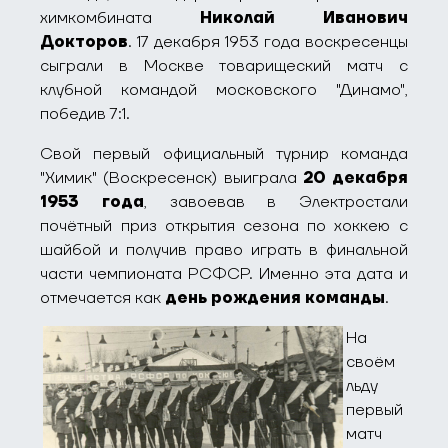
химкомбината
Николай Иванович
Докторов
. 17 декабря 1953 года воскресенцы
сыграли в Москве товарищеский матч с
клубной командой московского "Динамо",
победив 7:1.
Свой первый официальный турнир команда
"Химик" (Воскресенск) выиграла
20 декабря
1953 года
, завоевав в Электростали
почётный приз открытия сезона по хоккею с
шайбой и получив право играть в финальной
части чемпионата РСФСР. Именно эта дата и
отмечается как
день рождения команды
.
На
своём
льду
первый
матч