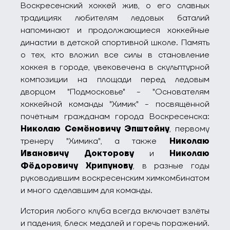
Воскресенский хоккей жив, о его славных
традициях любителям ледовых баталий
напоминают и продолжающиеся хоккейные
династии в детской спортивной школе. Память
о тех, кто вложил все силы в становление
хоккея в городе, увековечена в скульптурной
композиции на площади перед ледовым
дворцом "Подмосковье" - "Основателям
хоккейной команды "Химик" - посвящённой
почётным гражданам города Воскресенска:
Николаю Семёновичу Эпштейну
, первому
тренеру "Химика", а также
Николаю
Ивановичу Докторову
и
Николаю
Фёдоровичу Хрипунову
, в разные годы
руководившим воскресенским химкомбинатом
и много сделавшим для команды.
История любого клуба всегда включает взлёты
и падения, блеск медалей и горечь поражений.