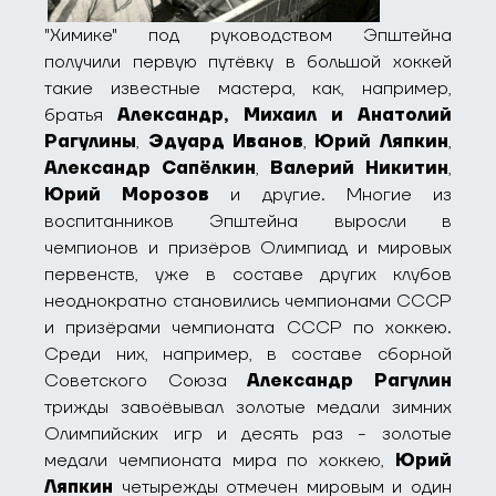
"Химике" под руководством Эпштейна
получили первую путёвку в большой хоккей
такие известные мастера, как, например,
братья
Александр, Михаил и Анатолий
Рагулины
,
Эдуард Иванов
,
Юрий Ляпкин
,
Александр Сапёлкин
,
Валерий Никитин
,
Юрий Морозов
и другие. Многие из
воспитанников Эпштейна выросли в
чемпионов и призёров Олимпиад и мировых
первенств, уже в составе других клубов
неоднократно становились чемпионами СССР
и призёрами чемпионата СССР по хоккею.
Среди них, например, в составе сборной
Советского Союза
Александр Рагулин
трижды завоёвывал золотые медали зимних
Олимпийских игр и десять раз - золотые
медали чемпионата мира по хоккею,
Юрий
Ляпкин
четырежды отмечен мировым и один