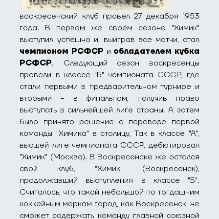
воскресенский клуб провёл 27 декабря 1953
года. В первом же своём сезоне "Химик"
выступил успешно и, выиграв все матчи, стал
чемпионом РСФСР
и
обладателем кубка
РСФСР
. Следующий сезон воскресенцы
провели в классе "Б" чемпионата СССР, где
стали первыми в предварительном турнире и
вторыми - в финальном, получив право
выступать в сильнейшей лиге страны. А затем
было принято решение о переводе первой
команды "Химика" в столицу, Так в классе "А",
высшей лиге чемпионата СССР, дебютировал
"Химик" (Москва). В Воскресенске же остался
свой клуб, "Химик" (Воскресенск),
продолжавший выступления в классе "Б".
Считалось, что такой небольшой по тогдашним
хоккейным меркам город, как Воскресенск, не
сможет содержать команду главной союзной