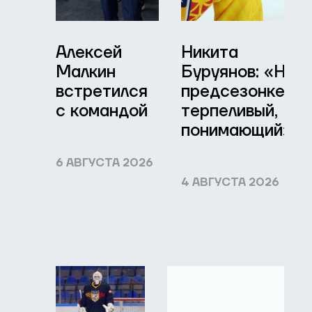
Алексей
Никита
Малкин
Буруянов: «На
встретился
предсезонке я
с командой
терпеливый,
понимающий»
6 АВГУСТА 2026
4 АВГУСТА 2026