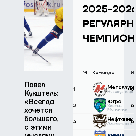
2025-202
РЕГУЛЯР
ЧЕМПИОН
М
Команда
И
Павел
Предсезонные
Металлург
1
6
Кукштель:
сборы в
Новокузнецк
«Всегда
Воскресенске
Югра
2
6
Ханты-
хочется
Мансийск
большего,
Нефтяник
3
6
1 АВГУСТА 2026
Альметьевск
с этими
мыслями
Химик