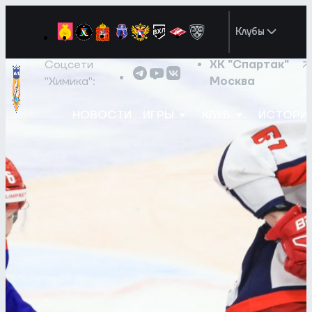
Клубы
Соцсети
ХК "Спартак"
"Химика":
Москва
НОВОСТИ
ИГРЫ
КЛУБ
ИСТОРИ