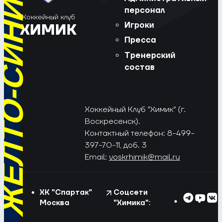
РЁД, ЖЁЛТО-СИНИЕ!
персонал
Хоккейный клуб
Игроки
ХИМИК
Пресса
Тренерский
состав
Хоккейный Клуб "Химик" (г.
Воскресенск).
Контактный телефон: 8-499-
397-70-11, доб. 3
Email:
voskrhimik@mail.ru
ХК "Спартак"
Соцсети
Москва
"Химика":