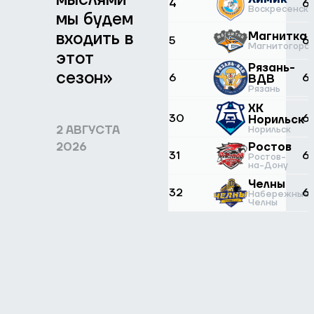
4
6
Воскресенск
мы будем
входить в
Магнитка
5
6
Магнитогорск
этот
Рязань-
сезон»
6
6
ВДВ
Рязань
ХК
30
6
Норильск
2 АВГУСТА
Норильск
2026
Ростов
31
6
Ростов-
на-Дону
Челны
32
6
Набережные
Челны