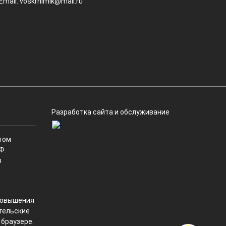
Email:
voskrhimik@mail.ru
Разработка сайта и обслуживание
том
Ф.
в
 повышения
ательские
 браузере.