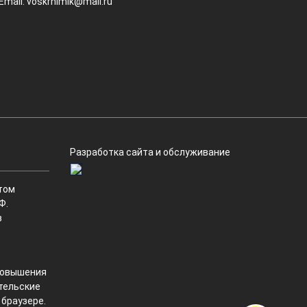
Email:
voskrhimik@mail.ru
Разработка сайта и обслуживание
том
Ф.
в
 повышения
ательские
 браузере.