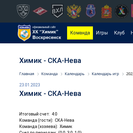
Команда
Игры
Клуб
Химик - СКА-Нева
Главная
Команда
Календарь
Календарь игр
202
23.01.2023
Химик - СКА-Нева
Итоговый счет: 4:0
Команда (гости): СКА-Нева
Команда (хозяева): Химик
Счет по периодам: (0:0, 3:0, 1:0)