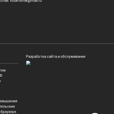
Email:
voskrhimik@mail.ru
Разработка сайта и обслуживание
том
Ф.
в
 повышения
ательские
 браузере.