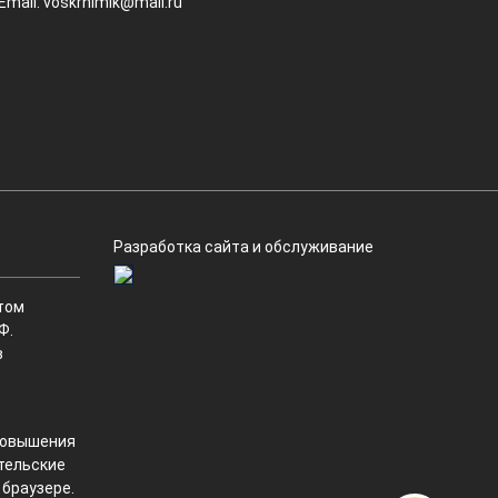
Email:
voskrhimik@mail.ru
Разработка сайта и обслуживание
том
Ф.
в
 повышения
ательские
 браузере.