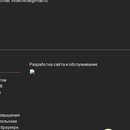
Email:
voskrhimik@mail.ru
Разработка сайта и обслуживание
том
Ф.
в
 повышения
ательские
 браузере.