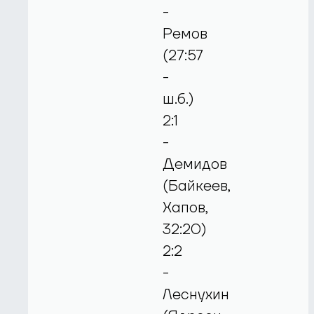
-
Ремов
(27:57
-
ш.б.)
2:1
-
Демидов
(Байкеев,
Хапов,
32:20)
2:2
-
Леснухин