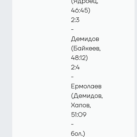
(Ядроец,
46:45)
2:3
-
Демидов
(Байкеев,
48:12)
2:4
-
Ермолаев
(Демидов,
Хапов,
51:09
-
бол.)