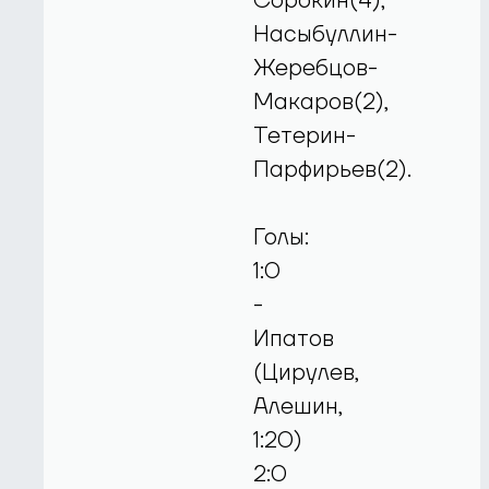
Сорокин(4);
Насыбуллин-
Жеребцов-
Макаров(2),
Тетерин-
Парфирьев(2).
Голы:
1:0
-
Ипатов
(Цирулев,
Алешин,
1:20)
2:0