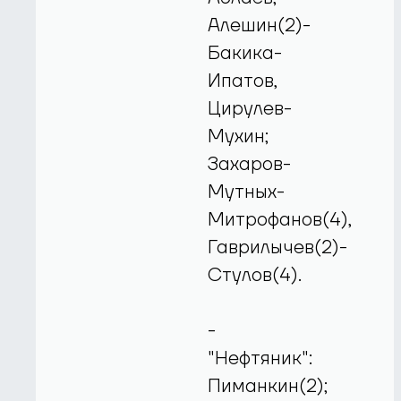
Алешин(2)-
Бакика-
Ипатов,
Цирулев-
Мухин;
Захаров-
Мутных-
Митрофанов(4),
Гаврилычев(2)-
Стулов(4).
-
"Нефтяник":
Пиманкин(2);