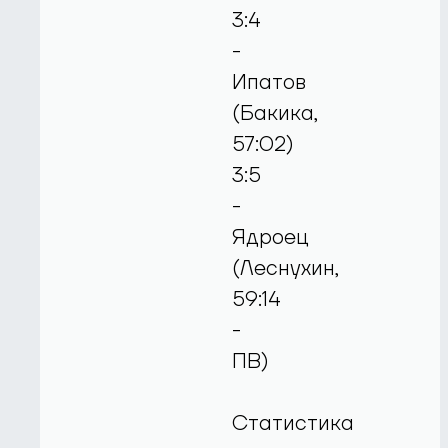
3:4
-
Ипатов
(Бакика,
57:02)
3:5
-
Ядроец
(Леснухин,
59:14
-
ПВ)
Статистика