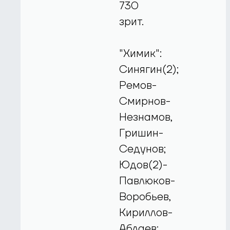
730
зрит.
"Химик":
Синягин(2);
Ремов-
Смирнов-
Незнамов,
Гришин-
Седунов;
Юдов(2)-
Павлюков-
Воробьев,
Кириллов-
Аблаев;