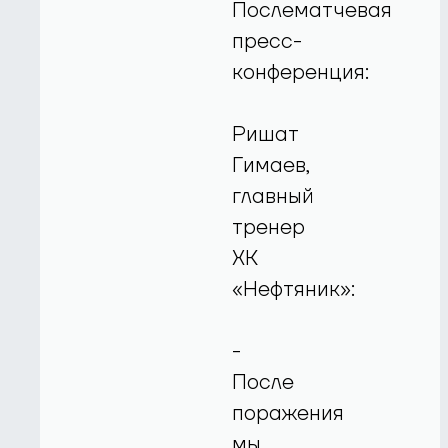
Послематчевая
пресс-
конференция:
Ришат
Гимаев,
главный
тренер
ХК
«Нефтяник»:
-
После
поражения
мы