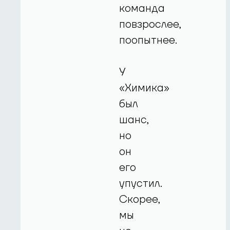
команда
повзрослее,
поопытнее.
У
«Химика»
был
шанс,
но
он
его
упустил.
Скорее,
мы