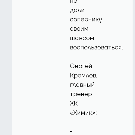
не
дали
сопернику
своим
шансом
воспользоваться.
Сергей
Кремлев,
главный
тренер
ХК
«Химик»:
-