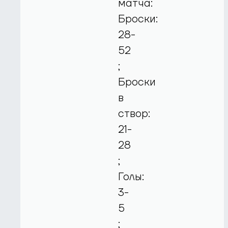
матча:
Броски:
28-
52
;
Броски
в
створ:
21-
28
;
Голы:
3-
5
;