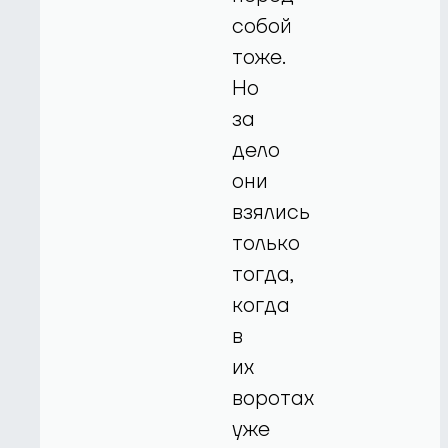
собой
тоже.
Но
за
дело
они
взялись
только
тогда,
когда
в
их
воротах
уже