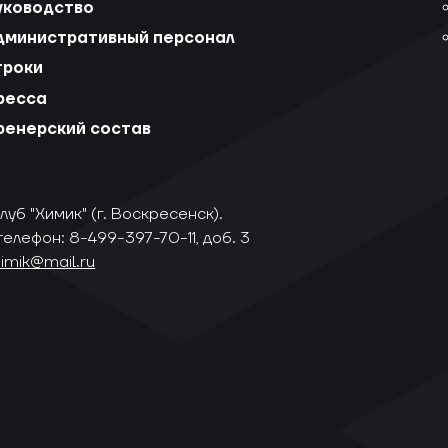
уководство
дминистративный персонал
гроки
ресса
ренерский состав
уб "Химик" (г. Воскресенск).
телефон: 8-499-397-70-11, доб. 3
himik@mail.ru