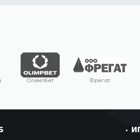
а
Олимпбет
Фрегат
Б
И