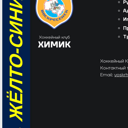
ВПЕРЁД, ЖЁЛТО-СИНИЕ!
Р
А
И
П
Т
Хоккейный клуб
ХИМИК
Хоккейный Кл
Контактный 
Email:
voskr