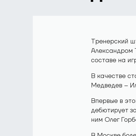
Тренерский шт
Александром 
составе на иг
В качестве ст
Медведев – Ил
Впервые в это
дебютирует за
ним Олег Горб
В Москве боле