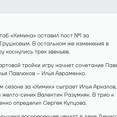
аб «Химика» оставил пост №1 за
Трушковым. В остальном же изменения в
ру коснулись трех звеньев.
артовой тройки игру начнет сочетание Пав
ья Павлюков – Илья Авраменко.
м сезоне за «Химик» сыграет Илья Аркалов,
 желто-синих Валентин Разумняк. В трио к
енко определил Сергея Купцова.
льщики воскресенцев увидят в деле Денис