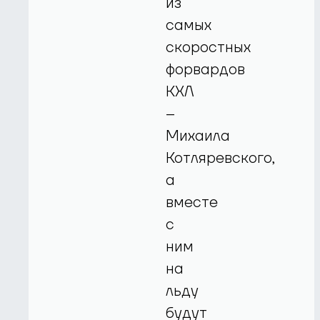
из
самых
скоростных
форвардов
КХЛ
–
Михаила
Котляревского,
а
вместе
с
ним
на
льду
будут