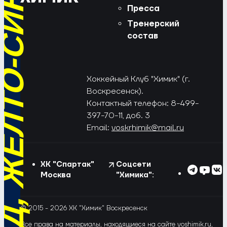
РЁД, ЖЁЛТО-СИНИЕ!
Пресса
Тренерский
состав
Хоккейный Клуб "Химик" (г.
Воскресенск).
Контактный телефон: 8-499-
397-70-11, доб. 3
Email:
voskrhimik@mail.ru
ХК "Спартак"
Соцсети
Москва
"Химика":
© 2015 - 2026 ХК "Химик" Воскресенск
Все права на материалы, находящиеся на сайте voshimik.ru,