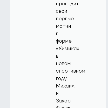
проведут
свои
первые
матчи
в
форме
«Химика»
в
новом
спортивном
году.
Михаил
и
Захар