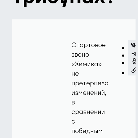
Стартовое
звено
«Химика»
не
претерпело
изменений,
в
сравнении
с
победным