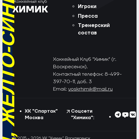
РЁД, ЖЁЛТО-СИНИЕ!
Хоккейный клуб
Игроки
ХИМИК
Пресса
Тренерский
состав
Хоккейный Клуб "Химик" (г.
Воскресенск).
Контактный телефон: 8-499-
397-70-11, доб. 3
Email:
voskrhimik@mail.ru
ХК "Спартак"
Соцсети
Москва
"Химика":
© 2015 - 2026 ХК "Химик" Воскресенск