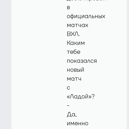
в
официальных
матчах
ВХЛ.
Каким
тебе
показался
новый
матч
с
«Ладой»?
-
Да,
именно