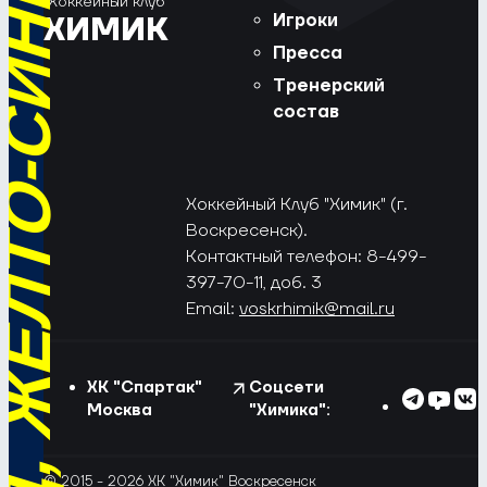
РЁД, ЖЁЛТО-СИНИЕ!
Хоккейный клуб
Игроки
ХИМИК
Пресса
Тренерский
состав
Хоккейный Клуб "Химик" (г.
Воскресенск).
Контактный телефон: 8-499-
397-70-11, доб. 3
Email:
voskrhimik@mail.ru
ХК "Спартак"
Соцсети
Москва
"Химика":
© 2015 - 2026 ХК "Химик" Воскресенск