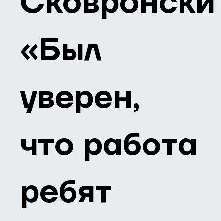
Сковронски
«Был
уверен,
что работа
ребят