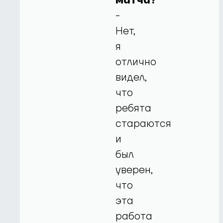
матча?
-
Нет,
я
отлично
видел,
что
ребята
стараются
и
был
уверен,
что
эта
работа