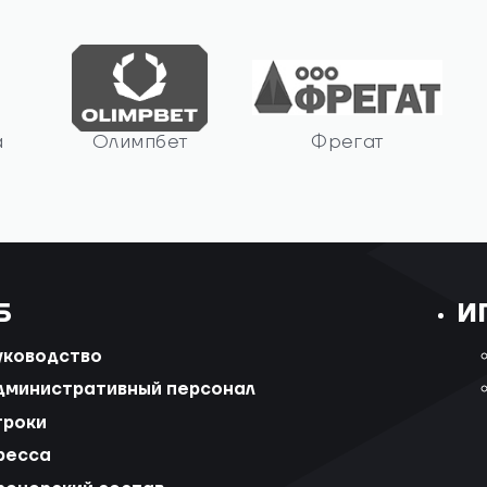
а
Олимпбет
Фрегат
Б
И
уководство
дминистративный персонал
гроки
ресса