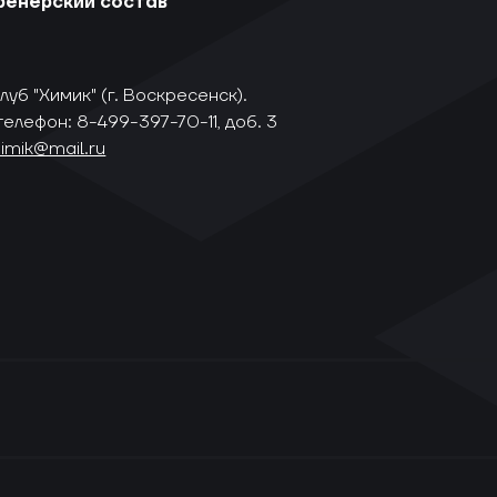
ренерский состав
уб "Химик" (г. Воскресенск).
телефон: 8-499-397-70-11, доб. 3
himik@mail.ru