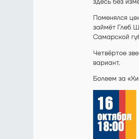
здесь без изм
Поменялся цен
займёт Глеб 
Самарской губ
Четвёртое зве
вариант.
Болеем за «Хи