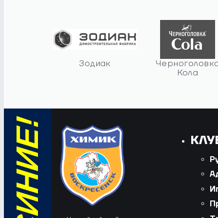
Зодиак
Черноголовк
Кола
КЛУ
Р
А
И
П