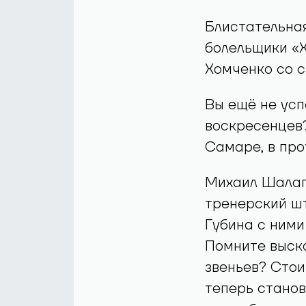
Блистательная
болельщики «Х
Хомченко со с
Вы ещё не усп
воскресенцев?
Самаре, в про
Михаил Шалаг
тренерский шт
Губина с ними
Помните выск
звеньев? Стоит
теперь станов