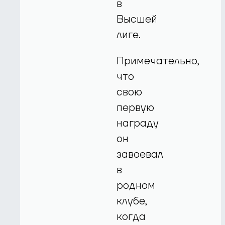
в
Высшей
лиге.
Примечательно,
что
свою
первую
награду
он
завоевал
в
родном
клубе,
когда