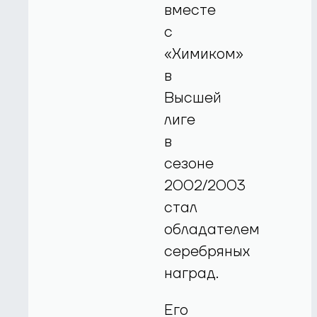
вместе
с
«Химиком»
в
Высшей
лиге
в
сезоне
2002/2003
стал
обладателем
серебряных
наград.
Его