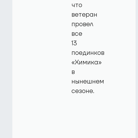
что
ветеран
провел
все
13
поединков
«Химика»
в
нынешнем
сезоне.