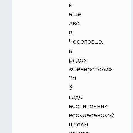
и
еще
два
в
Череповце,
в
рядах
«Северстали».
За
3
года
воспитанник
воскресенской
школы