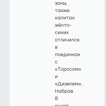
зоны,
также
капитан
жёлто-
синих
отличился
в
поединках
с
«Торосом»
и
«Дизелем».
Набрав
8
очков