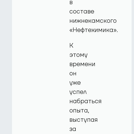
в
составе
нижнекамского
«Нефтехимика».
К
этому
времени
он
уже
успел
набраться
опыта,
выступая
за