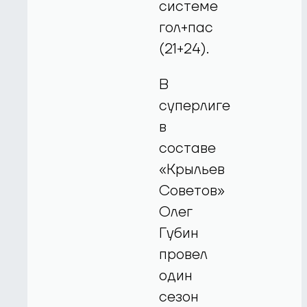
системе
гол+пас
(21+24).
В
суперлиге
в
составе
«Крыльев
Советов»
Олег
Губин
провел
один
сезон