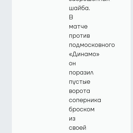
шайба.
В
матче
против
подмосковного
«Динамо»
он
поразил
пустые
ворота
соперника
броском
из
своей