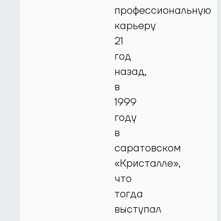
профессиональную
карьеру
21
год
назад,
в
1999
году
в
саратовском
«Кристалле»,
что
тогда
выступал