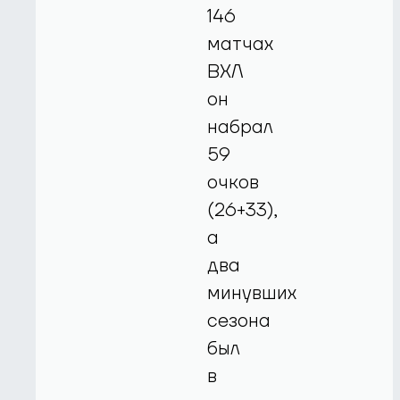
146
матчах
ВХЛ
он
набрал
59
очков
(26+33),
а
два
минувших
сезона
был
в