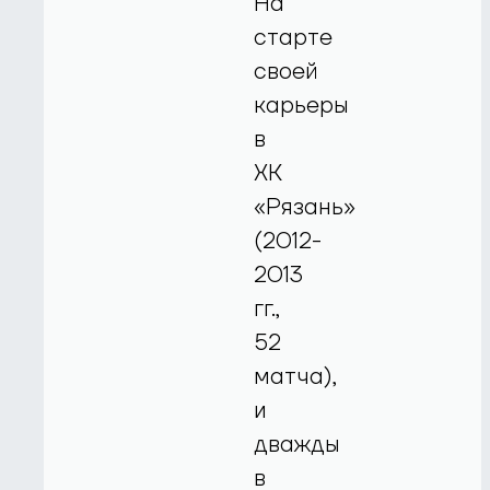
На
старте
своей
карьеры
в
ХК
«Рязань»
(2012-
2013
гг.,
52
матча),
и
дважды
в