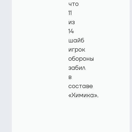
что
11
из
14
шайб
игрок
обороны
забил
в
составе
«Химика».