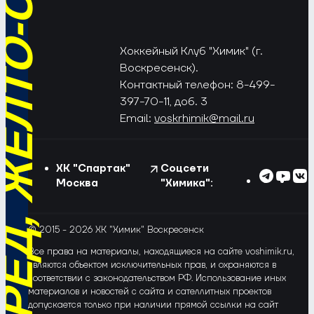
РЁД, ЖЁЛТО-СИНИЕ!
Хоккейный Клуб "Химик" (г.
Воскресенск).
Контактный телефон: 8-499-
397-70-11, доб. 3
Email:
voskrhimik@mail.ru
ХК "Спартак"
Соцсети
Москва
"Химика":
© 2015 - 2026 ХК "Химик" Воскресенск
Все права на материалы, находящиеся на сайте voshimik.ru,
являются объектом исключительных прав, и охраняются в
соответствии с законодательством РФ. Использование иных
материалов и новостей с сайта и сателлитных проектов
допускается только при наличии прямой ссылки на сайт