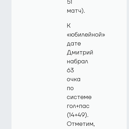
51
матч).
К
«юбилейной»
дате
Дмитрий
набрал
63
очка
по
системе
гол+пас
(14+49).
Отметим,