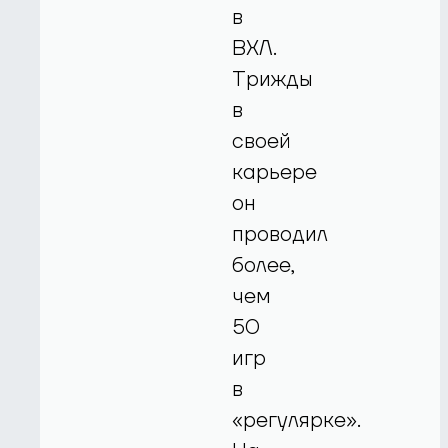
в
ВХЛ.
Трижды
в
своей
карьере
он
проводил
более,
чем
50
игр
в
«регулярке».