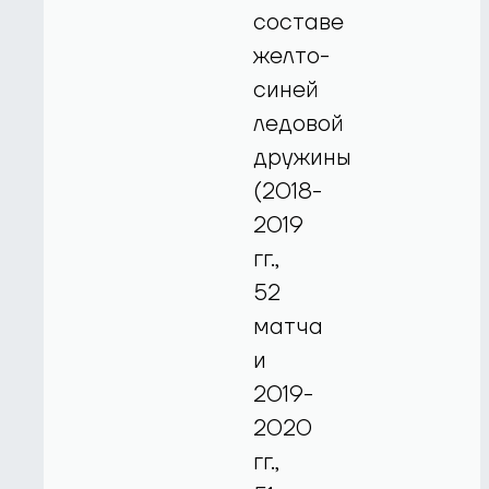
составе
желто-
синей
ледовой
дружины
(2018-
2019
гг.,
52
матча
и
2019-
2020
гг.,