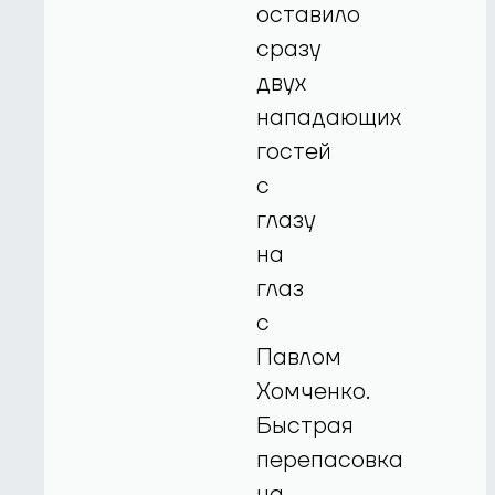
оставило
сразу
двух
нападающих
гостей
с
глазу
на
глаз
с
Павлом
Хомченко.
Быстрая
перепасовка
на