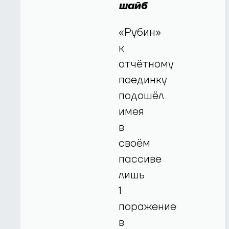
шайб
«Рубин»
к
отчётному
поединку
подошёл
имея
в
своём
пассиве
лишь
1
поражение
в