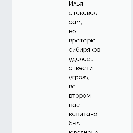
Илья
атаковал
сам,
но
вратарю
сибиряков
удалось
отвести
угрозу,
во
втором
пас
капитана
был
ювелирно