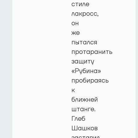
стиле
лакросс,
он
же
пытался
протаранить
защиту
«Рубина»
пробираясь
к
ближней
штанге.
Глеб
Шашков
заставил