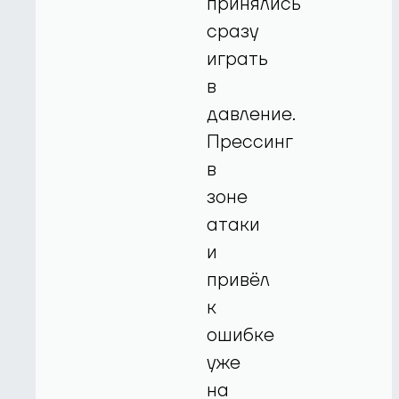
принялись
сразу
играть
в
давление.
Прессинг
в
зоне
атаки
и
привёл
к
ошибке
уже
на