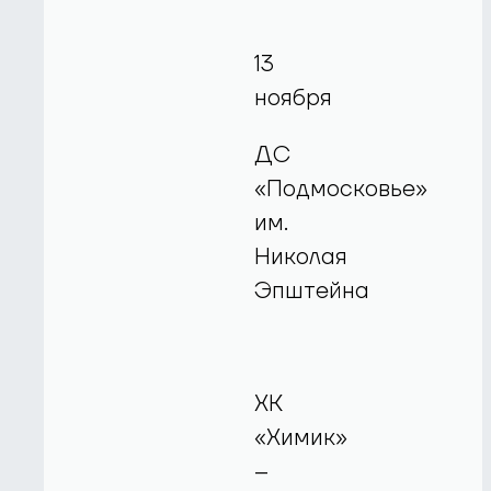
13
ноября
ДС
«Подмосковье»
им.
Николая
Эпштейна
ХК
«Химик»
–