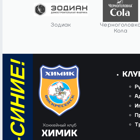
Зодиак
Черноголовк
Кола
КЛУ
Р
А
И
П
Т
Хоккейный клуб
ХИМИК