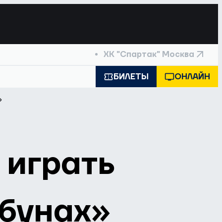
ХК "Спартак" Москва
БИЛЕТЫ
ОНЛАЙН
»
 играть
ибунах»