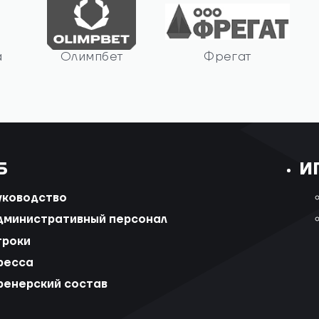
а
Олимпбет
Фрегат
Б
И
уководство
дминистративный персонал
гроки
ресса
ренерский состав