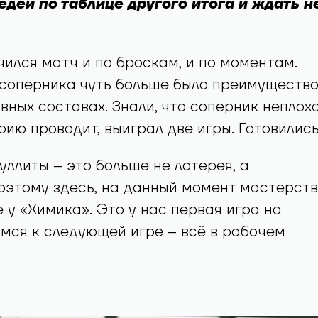
едей по таблице другого итога и ждать н
чился матч и по броскам, и по моментам.
 соперника чуть больше было преимуществ
авных составах. Знали, что соперник неплох
ю проводит, выиграл две игры. Готовились
буллиты – это больше не лотерея, а
оэтому здесь, на данный момент мастерст
 у «Химика». Это у нас первая игра на
имся к следующей игре – всё в рабочем