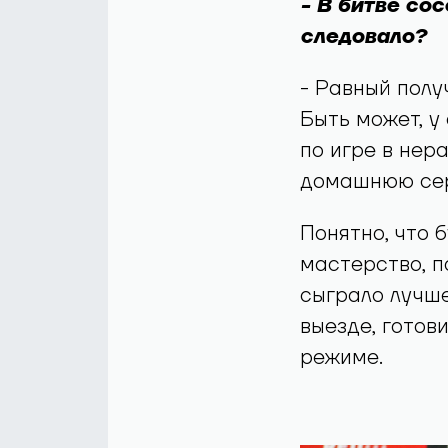
- В битве сос
следовало?
- Равный полу
Быть может, у
по игре в нер
домашнюю сери
Понятно, что 
мастерство, п
сыграло лучше
выезде, готов
режиме.