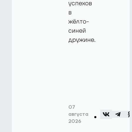
успехов
в
жёлто-
синей
дружине.
07
августа
2026