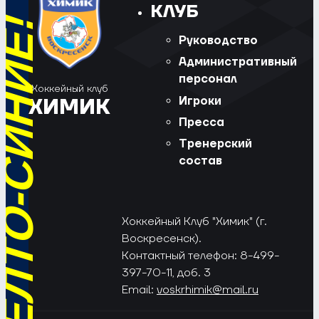
КЛУБ
РЁД, ЖЁЛТО-СИНИЕ!
Руководство
Административный
персонал
Хоккейный клуб
Игроки
ХИМИК
Пресса
Тренерский
состав
Хоккейный Клуб "Химик" (г.
Воскресенск).
Контактный телефон: 8-499-
397-70-11, доб. 3
Email:
voskrhimik@mail.ru