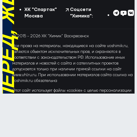
ХК "Спартак"
Соцсети
Москва
"Химика":
© 2015 - 2026 ХК "Химик" Воскресенск
Все права на материалы, находящиеся на сайте voshimik.ru,
являются объектом исключительных прав, и охраняются в
соответствии с законодательством РФ. Использование иных
материалов и новостей с сайта и сателлитных проектов
допускается только при наличии прямой ссылки на сайт
www.vhlru.ru. При использовании материалов сайта ссылка на
voshimik.ru обязательна
Этот сайт использует файлы «cookie» с целью персонализации
сервисов и повышения удобства пользования веб-сайтом. Если
Вы не хотите, чтобы Ваши пользовательские данные
обрабатывались, пожалуйста, ограничьте их использование в
своём браузере.
Соглашение об обработке и защите персональных данных