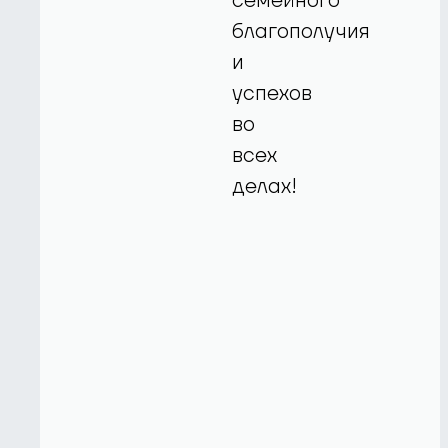
семейного
благополучия
и
успехов
во
всех
делах!