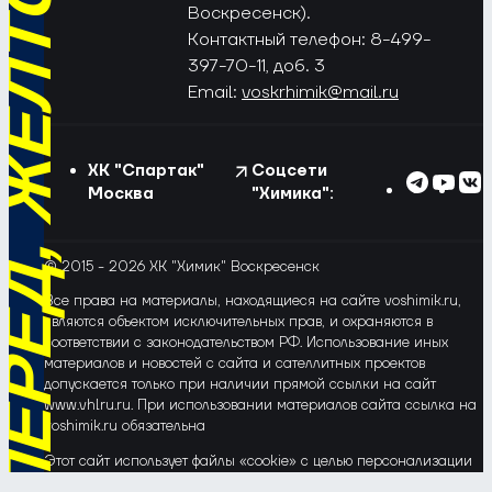
РЁД, ЖЁЛТО-СИНИЕ!
Воскресенск).
Контактный телефон: 8-499-
397-70-11, доб. 3
Email:
voskrhimik@mail.ru
ХК "Спартак"
Соцсети
Москва
"Химика":
© 2015 - 2026 ХК "Химик" Воскресенск
Все права на материалы, находящиеся на сайте voshimik.ru,
являются объектом исключительных прав, и охраняются в
соответствии с законодательством РФ. Использование иных
материалов и новостей с сайта и сателлитных проектов
допускается только при наличии прямой ссылки на сайт
www.vhlru.ru. При использовании материалов сайта ссылка на
voshimik.ru обязательна
Этот сайт использует файлы «cookie» с целью персонализации
сервисов и повышения удобства пользования веб-сайтом. Если