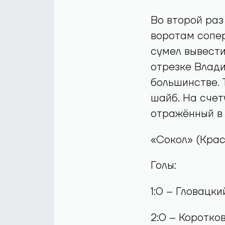
Во второй раз
воротам сопер
сумел вывести
отрезке Влади
большинстве. 
шайб. На счет
отражённый в
«Сокол» (Красн
Голы:
1:0 – Гловацки
2:0 – Коротков