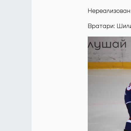
Нереализованн
Вратари: Шил