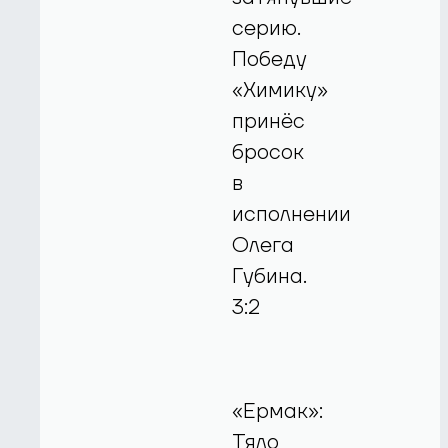
серию.
Победу
«Химику»
принёс
бросок
в
исполнении
Олега
Губина.
3:2
«Ермак»:
Тяло