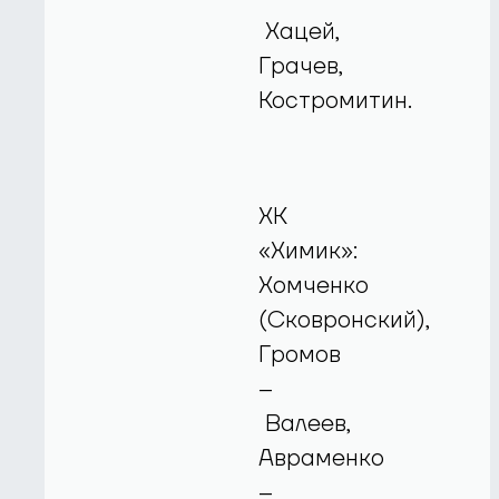
Хацей,
Грачев,
Костромитин.
ХК
«Химик»:
Хомченко
(Сковронский),
Громов
–
Валеев,
Авраменко
–