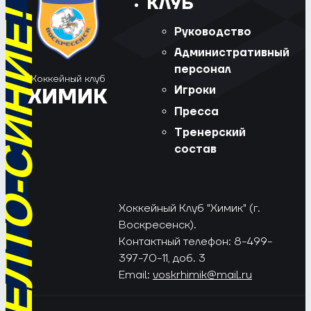
КЛУБ
РЁД, ЖЁЛТО-СИНИЕ!
Руководство
Административный
персонал
Хоккейный клуб
Игроки
ХИМИК
Пресса
Тренерский
состав
Хоккейный Клуб "Химик" (г.
Воскресенск).
Контактный телефон: 8-499-
397-70-11, доб. 3
Email:
voskrhimik@mail.ru