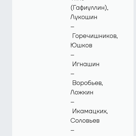
(Гафиуллин),
Лукошин
–
Горечишников,
Юшков
–
Игнашин
–
Воробьев,
Ложкин
–
Икамацких,
Соловьев
–