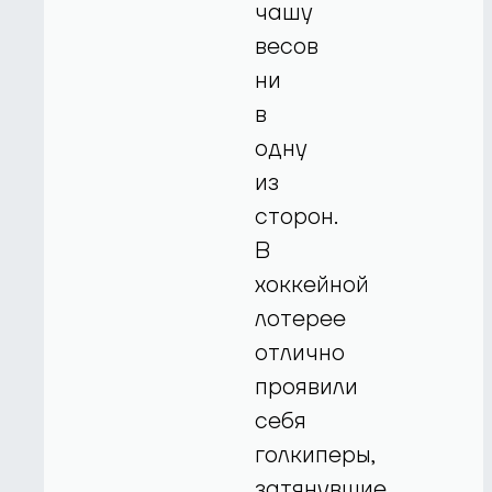
чашу
весов
ни
в
одну
из
сторон.
В
хоккейной
лотерее
отлично
проявили
себя
голкиперы,
затянувшие