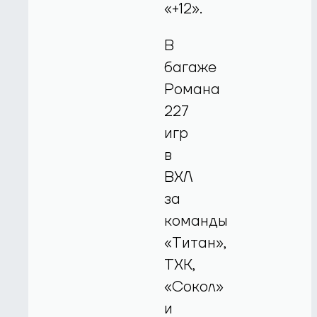
«+12».
В
багаже
Романа
227
игр
в
ВХЛ
за
команды
«Титан»,
ТХК,
«Сокол»
и