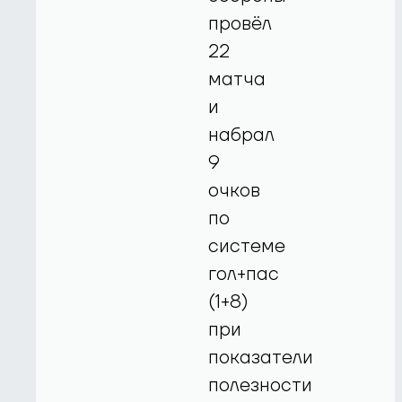
провёл
22
матча
и
набрал
9
очков
по
системе
гол+пас
(1+8)
при
показатели
полезности