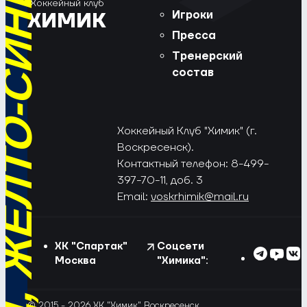
РЁД, ЖЁЛТО-СИНИЕ!
Хоккейный клуб
Игроки
ХИМИК
Пресса
Тренерский
состав
Хоккейный Клуб "Химик" (г.
Воскресенск).
Контактный телефон: 8-499-
397-70-11, доб. 3
Email:
voskrhimik@mail.ru
ХК "Спартак"
Соцсети
Москва
"Химика":
© 2015 - 2026 ХК "Химик" Воскресенск