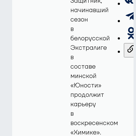
Защитник,
начинавший
сезон
в
белорусской
Экстралиге
в
составе
минской
«Юности»
продолжит
карьеру
в
воскресенском
«Химике».