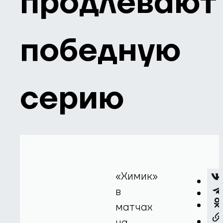
продлевают
победную
серию
«Химик»
в
матчах
на