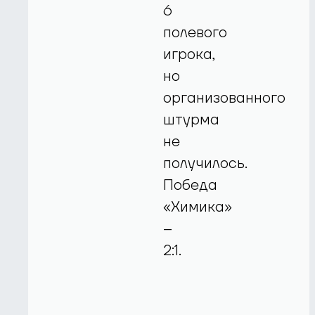
6
полевого
игрока,
но
организованного
штурма
не
получилось.
Победа
«Химика»
–
2:1.