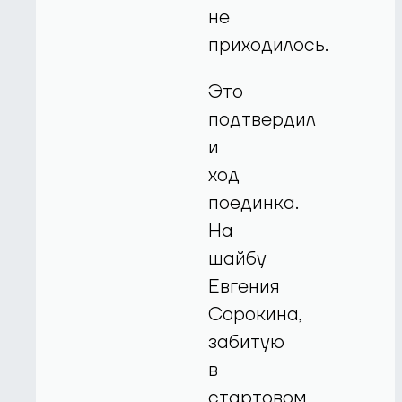
не
приходилось.
Это
подтвердил
и
ход
поединка.
На
шайбу
Евгения
Сорокина,
забитую
в
стартовом