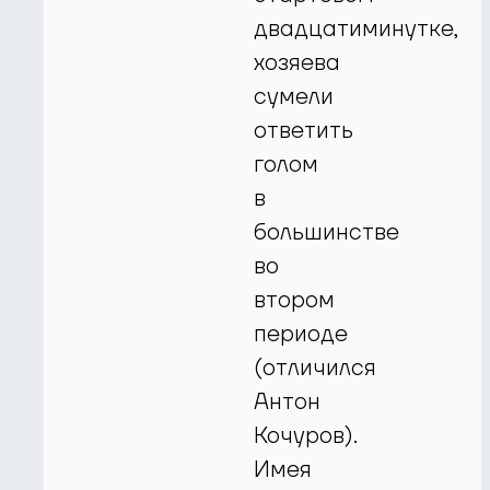
двадцатиминутке,
хозяева
сумели
ответить
голом
в
большинстве
во
втором
периоде
(отличился
Антон
Кочуров).
Имея