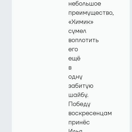
небольшое
преимущество,
«Химик»
сумел
воплотить
его
ещё
в
одну
забитую
шайбу.
Победу
воскресенцам
принёс
Илья