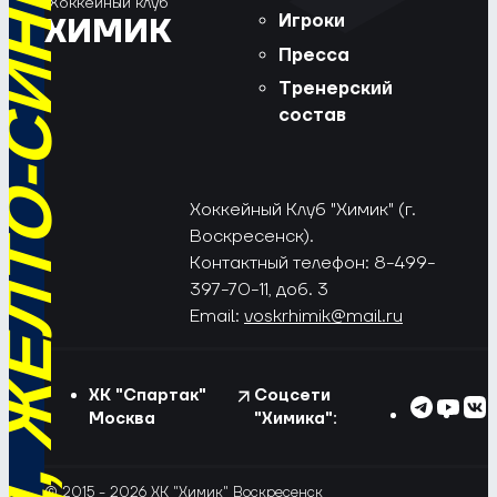
РЁД, ЖЁЛТО-СИНИЕ!
Хоккейный клуб
Игроки
ХИМИК
Пресса
Тренерский
состав
Хоккейный Клуб "Химик" (г.
Воскресенск).
Контактный телефон: 8-499-
397-70-11, доб. 3
Email:
voskrhimik@mail.ru
ХК "Спартак"
Соцсети
Москва
"Химика":
© 2015 - 2026 ХК "Химик" Воскресенск