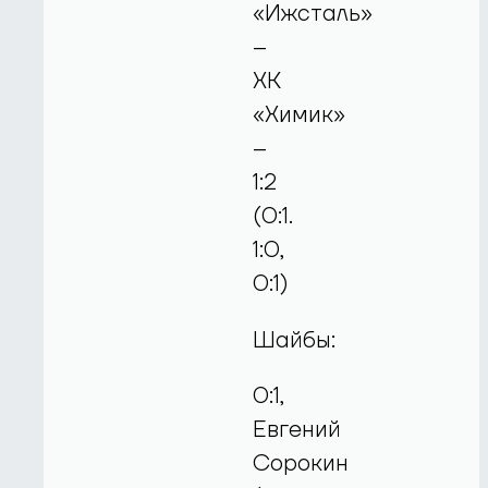
«Ижсталь»
–
ХК
«Химик»
–
1:2
(0:1.
1:0,
0:1)
Шайбы:
0:1,
Евгений
Сорокин