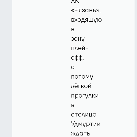
ХК
«Рязань»,
входящую
в
зону
плей-
офф,
а
потому
лёгкой
прогулки
в
столице
Удмуртии
ждать