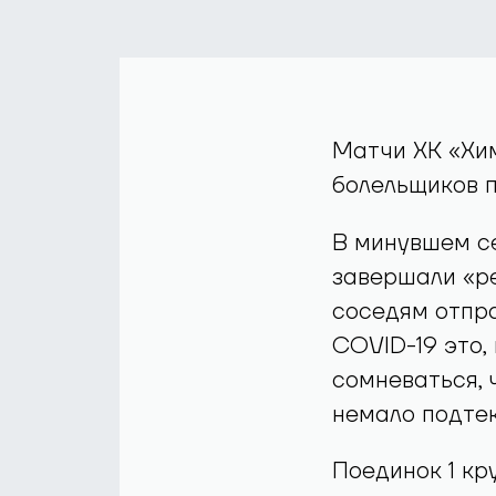
Матчи ХК «Хим
болельщиков 
В минувшем се
завершали «р
соседям отпра
COVID-19 это,
сомневаться, 
немало подтек
Поединок 1 кр