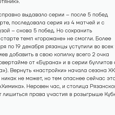
тяник».
справно выдавало серии – после 5 побед
рте, последовала серия из 4 матчей и с
зой – снова 5 побед. Но сохранить
старте темп «горожане» не смогли. Более
бря по 19 декабря рязанцы уступили во всех
мев добавить в свою копилку всего 2 очка
овертайме от «Бурана» и в серии буллитов 
»). Вернуть «настройки» начала сезона ХК
 никак не может, но тем опаснее сейчас эт
«Химика». Неровен час, и столица Рязанско
 лишиться права участия в розыгрыше Куб