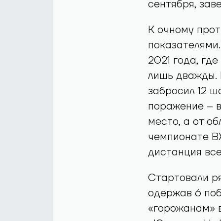
сентября, зав
К очному про
показателями.
2021 года, гд
лишь дважды. 
забросил 12 ш
поражение – в
место, а от о
чемпионате В
дистанция всег
Стартовали ря
одержав 6 поб
«горожанам» в