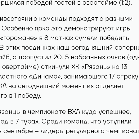
ершился победой гостей в овертайме (1:2).
тивостоянию команды подходят с разными
 Особенно ярко это демонстрируют игры
е «горожане» в 8 матчах сумели победить
В этих поединках наш сегодняшний соперн
айб, а пропустил 20. 5 набранных очков (од
 овертайме) откинули ХК «Рязань» на 13
бластного «Динамо», занимающего 17 строку
ХЛ на сегодняшний момент их отделяет
о в 1 победу.
занцы в чемпионате ВХЛ куда успешнее,
ед в 7 турах. Среди команд, что уступили
 сентябре – лидеры регулярного чемпиона