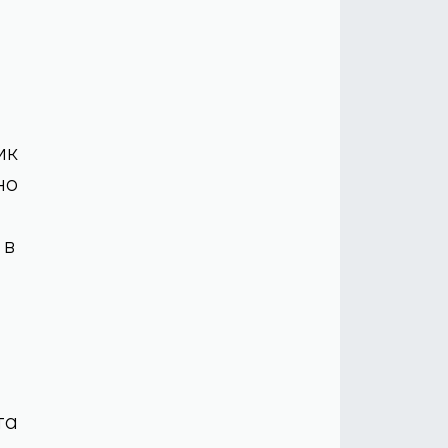
ик
но
 в
та