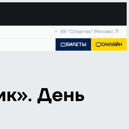
ХК "Спартак" Москва
БИЛЕТЫ
ОНЛАЙН
ик». День