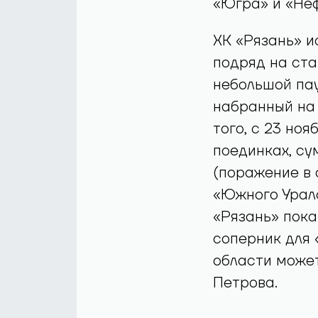
«Югра» и «Неф
ХК «Рязань» и
подряд на ста
небольшой пау
набранный на 
того, с 23 ноя
поединках, су
(поражение в 
«Южного Урала
«Рязань» пока
соперник для 
области может
Петрова.