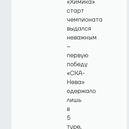
«Химика»
старт
чемпионата
выдался
неважным
–
первую
победу
«СКА-
Нева»
одержало
лишь
в
5
туре,