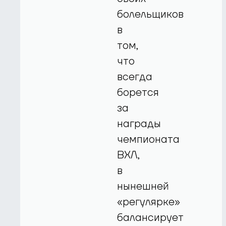
болельщиков
в
том,
что
всегда
борется
за
награды
чемпионата
ВХЛ,
в
нынешней
«регулярке»
балансирует