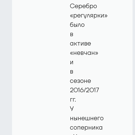
Серебро
«регулярки»
было
в
активе
«невчан»
и
в
сезоне
2016/2017
гг.
У
нынешнего
соперника