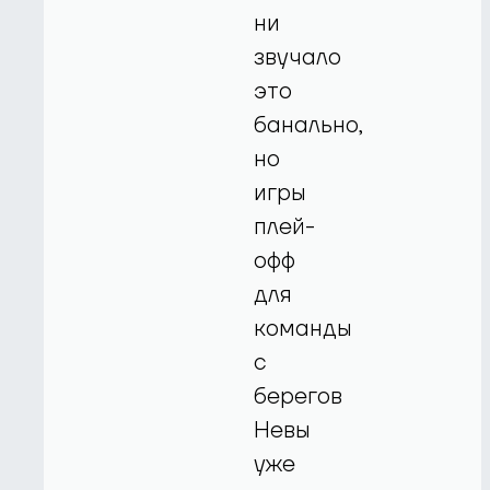
ни
звучало
это
банально,
но
игры
плей-
офф
для
команды
с
берегов
Невы
уже