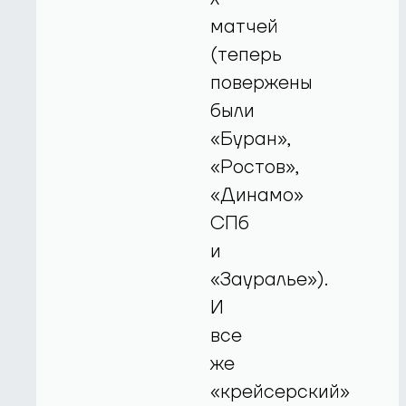
матчей
(теперь
повержены
были
«Буран»,
«Ростов»,
«Динамо»
СПб
и
«Зауралье»).
И
все
же
«крейсерский»