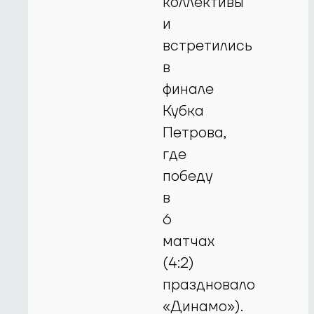
коллективы
и
встретились
в
финале
Кубка
Петрова,
где
победу
в
6
матчах
(4:2)
праздновало
«Динамо»).