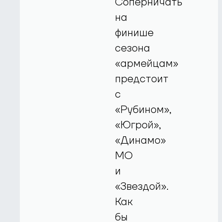
Соперничать
на
финише
сезона
«армейцам»
предстоит
с
«Рубином»,
«Югрой»,
«Динамо»
МО
и
«Звездой».
Как
бы