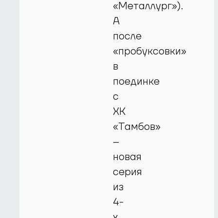
«Металлург»).
А
после
«пробуксовки»
в
поединке
с
ХК
«Тамбов»
–
новая
серия
из
4-
х