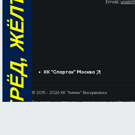
ВПЕРЁД, ЖЁЛТО-СИНИЕ!
Email:
voskr
ХК "Спартак" Москва
© 2015 - 2026 ХК "Химик" Воскресенск
Все права на материалы, находящиеся на сайте voshim
и новостей с сайта и сателлитных проектов допускает
Этот сайт использует файлы «cookie» с целью персона
обрабатывались, пожалуйста, ограничьте их использов
Соглашение об обработке и защите персональных да