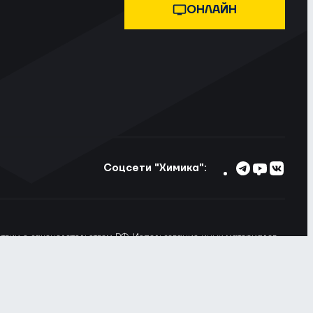
ОНЛАЙН
Соцсети "Химика":
тствии с законодательством РФ. Использование иных материалов
ьзовании материалов сайта ссылка на voshimik.ru обязательна
 Вы не хотите, чтобы Ваши пользовательские данные