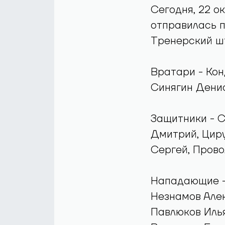
Сегодня, 22 о
отправилась 
Тренерский ш
Вратари - Кон
Синягин Дени
Защитники - С
Дмитрий, Циру
Сергей, Прово
Нападающие -
Незнамов Алек
Павлюков Илья