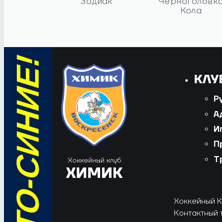
Зодиак
Черноголовк
Кола
КЛУ
Р
А
И
П
Т
Хоккейный клуб
ХИМИК
Хоккейный Кл
Контактный 