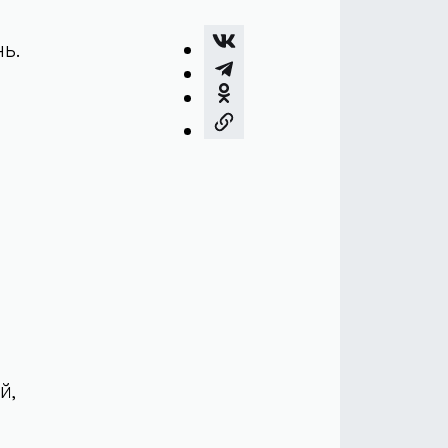
ь.
й,