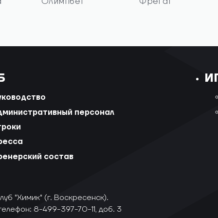
а
Олимпбет
Фрегат
Б
И
уководство
дминистративный персонал
гроки
ресса
ренерский состав
уб "Химик" (г. Воскресенск).
телефон: 8-499-397-70-11, доб. 3