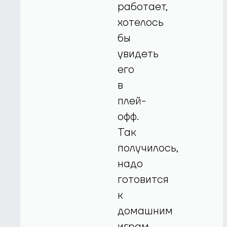
работает,
хотелось
бы
увидеть
его
в
плей-
офф.
Так
получилось,
надо
готовится
к
домашним
играм.