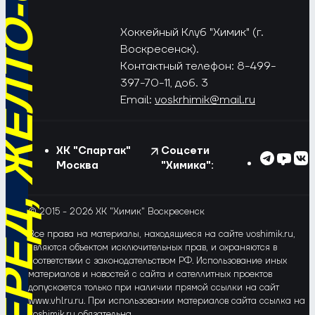
РЁД, ЖЁЛТО-СИНИЕ!
Хоккейный Клуб "Химик" (г.
Воскресенск).
Контактный телефон: 8-499-
397-70-11, доб. 3
Email:
voskrhimik@mail.ru
ХК "Спартак"
Соцсети
Москва
"Химика":
© 2015 - 2026 ХК "Химик" Воскресенск
Все права на материалы, находящиеся на сайте voshimik.ru,
являются объектом исключительных прав, и охраняются в
соответствии с законодательством РФ. Использование иных
материалов и новостей с сайта и сателлитных проектов
допускается только при наличии прямой ссылки на сайт
www.vhlru.ru. При использовании материалов сайта ссылка на
voshimik.ru обязательна