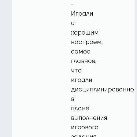
-
Играли
с
хорошим
настроем,
самое
главное,
что
играли
дисциплинированно
в
плане
выполнения
игрового
задания.