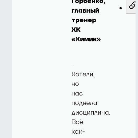
Горбенко,
главный
тренер
ХК
«Химик»
-
Хотели,
но
нас
подвела
дисциплина.
Всё
как-