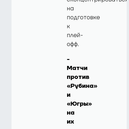
на
подготовке
к
плей-
офф.
-
Матчи
против
«Рубина»
и
«Югры»
на
их