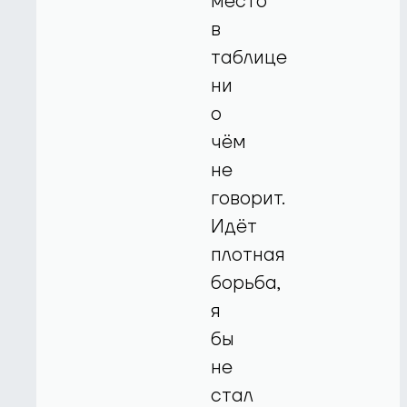
место
в
таблице
ни
о
чём
не
говорит.
Идёт
плотная
борьба,
я
бы
не
стал