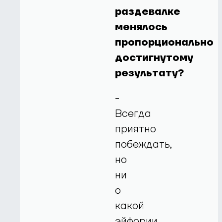
раздевалке
менялось
пропорционально
достигнутому
результату?
-
Всегда
приятно
побеждать,
но
ни
о
какой
эйфории