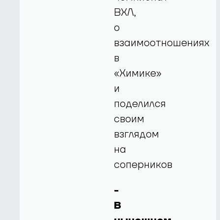
ВХЛ,
о
взаимоотношениях
в
«Химике»
и
поделился
своим
взглядом
на
соперников
-
В