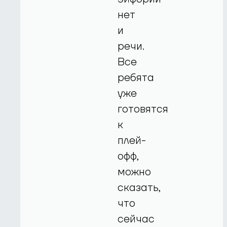
нет
и
речи.
Все
ребята
уже
готовятся
к
плей-
офф,
можно
сказать,
что
сейчас