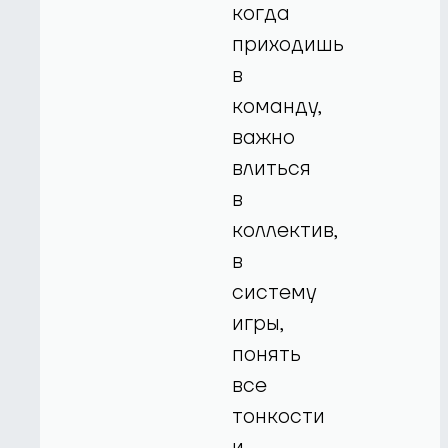
когда
приходишь
в
команду,
важно
влиться
в
коллектив,
в
систему
игры,
понять
все
тонкости
и