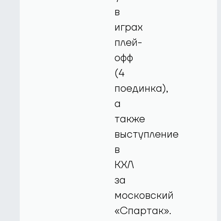
в
играх
плей-
офф
(4
поединка),
а
также
выступление
в
КХЛ
за
московский
«Спартак».