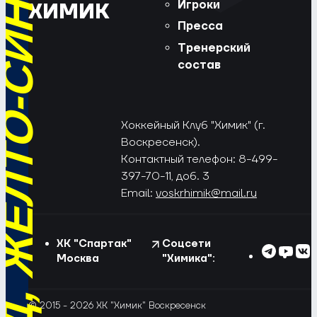
РЁД, ЖЁЛТО-СИНИЕ!
Игроки
ХИМИК
Пресса
Тренерский
состав
Хоккейный Клуб "Химик" (г.
Воскресенск).
Контактный телефон: 8-499-
397-70-11, доб. 3
Email:
voskrhimik@mail.ru
ХК "Спартак"
Соцсети
Москва
"Химика":
© 2015 - 2026 ХК "Химик" Воскресенск