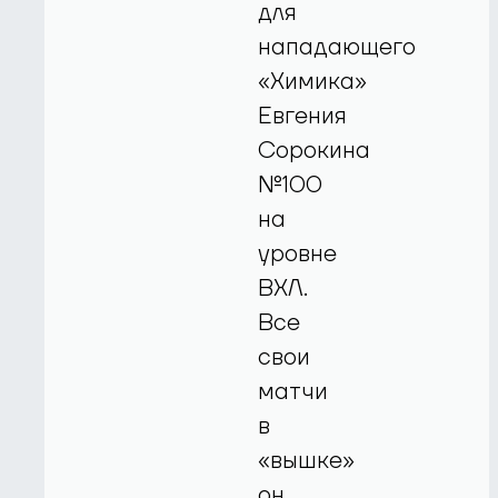
для
нападающего
«Химика»
Евгения
Сорокина
№100
на
уровне
ВХЛ.
Все
свои
матчи
в
«вышке»
он