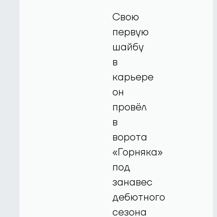
Свою
первую
шайбу
в
карьере
он
провёл
в
ворота
«Горняка»
под
занавес
дебютного
сезона