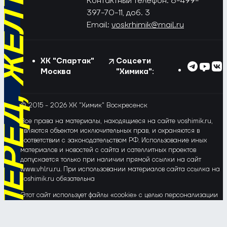
РЁД, ЖЁЛТО-СИНИЕ!
Контактный телефон: 8-499-
397-70-11, доб. 3
Email:
voskrhimik@mail.ru
ХК "Спартак"
Соцсети
Москва
"Химика":
© 2015 - 2026 ХК "Химик" Воскресенск
Все права на материалы, находящиеся на сайте voshimik.ru,
являются объектом исключительных прав, и охраняются в
соответствии с законодательством РФ. Использование иных
материалов и новостей с сайта и сателлитных проектов
допускается только при наличии прямой ссылки на сайт
www.vhlru.ru. При использовании материалов сайта ссылка на
voshimik.ru обязательна
Этот сайт использует файлы «cookie» с целью персонализации
сервисов и повышения удобства пользования веб-сайтом. Если
Вы не хотите, чтобы Ваши пользовательские данные
обрабатывались, пожалуйста, ограничьте их использование в