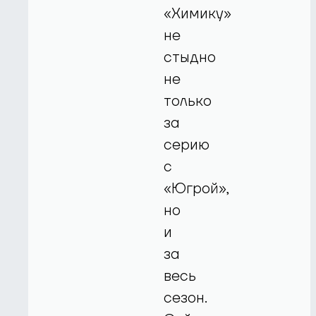
«Химику»
не
стыдно
не
только
за
серию
с
«Югрой»,
но
и
за
весь
сезон.