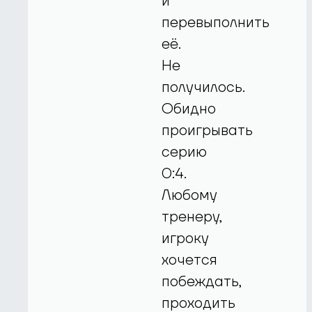
и
перевыполнить
её.
Не
получилось.
Обидно
проигрывать
серию
0:4.
Любому
тренеру,
игроку
хочется
побеждать,
проходить