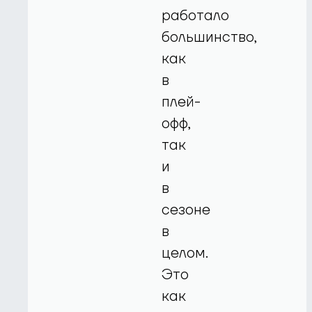
работало
большинство,
как
в
плей-
офф,
так
и
в
сезоне
в
целом.
Это
как