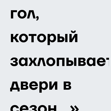
гол,
который
захлопывае
двери в
сезон…»