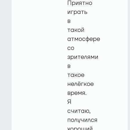
Приятно
играть
в
такой
атмосфере
со
зрителями
в
такое
нелёгкое
время.
Я
считаю,
получился
хороший