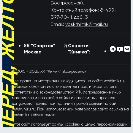
РЁД, ЖЁЛТО-СИНИЕ!
Воскресенск).
Контактный телефон: 8-499-
397-70-11, доб. 3
Email:
voskrhimik@mail.ru
ХК "Спартак"
Соцсети
Москва
"Химика":
© 2015 - 2026 ХК "Химик" Воскресенск
Все права на материалы, находящиеся на сайте voshimik.ru,
являются объектом исключительных прав, и охраняются в
соответствии с законодательством РФ. Использование иных
материалов и новостей с сайта и сателлитных проектов
допускается только при наличии прямой ссылки на сайт
www.vhlru.ru. При использовании материалов сайта ссылка на
voshimik.ru обязательна
Этот сайт использует файлы «cookie» с целью персонализации
сервисов и повышения удобства пользования веб-сайтом. Если