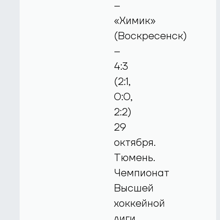
–
«Химик»
(Воскресенск)
–
4:3
(2:1,
0:0,
2:2)
29
октября.
Тюмень.
Чемпионат
Высшей
хоккейной
лиги.