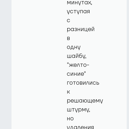
минутах,
уступая
с
разницей
в
одну
шайбу,
"желто-
синие"
готовились
к
решающему
штурму,
но
удаления