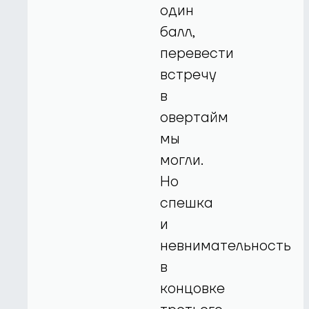
один
балл,
перевести
встречу
в
овертайм
мы
могли.
Но
спешка
и
невнимательность
в
концовке