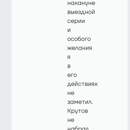
накануне
выездной
серии
и
особого
желания
я
в
его
действиях
не
заметил.
Крутов
не
набрал