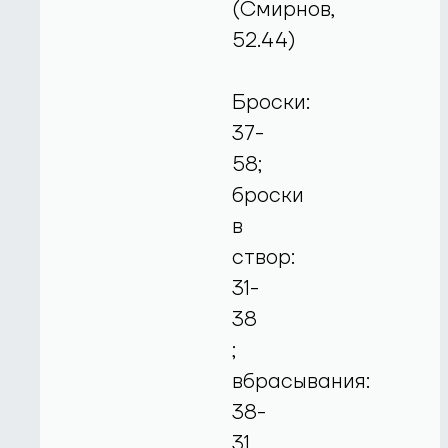
(Смирнов,
52.44)
Броски:
37-
58;
броски
в
створ:
31-
38
;
вбрасывания:
38-
31