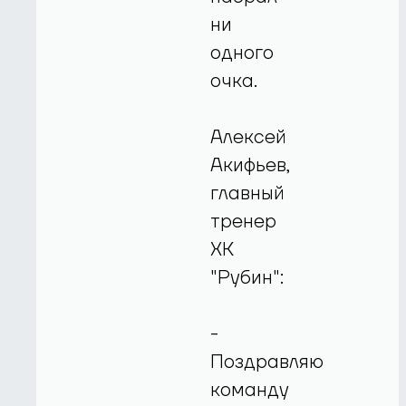
ни
одного
очка.
Алексей
Акифьев,
главный
тренер
ХК
"Рубин":
-
Поздравляю
команду