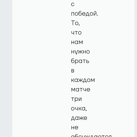
с
победой.
То,
что
нам
нужно
брать
в
каждом
матче
три
очка,
даже
не
обсуждается,