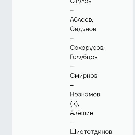
Стулов
–
Аблаев,
Седунов
–
Сахарусов;
Голубцов
–
Смирнов
–
Незнамов
(к),
Алёшин
–
Шиатотдинов