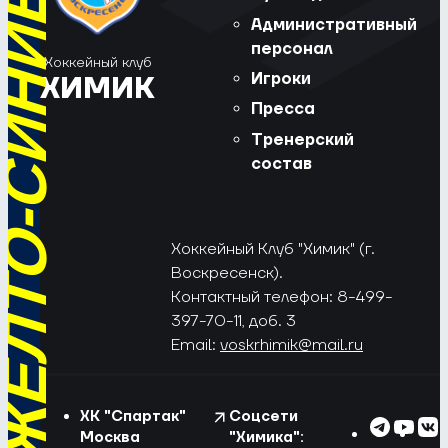
РЁД, ЖЁЛТО-СИНИЕ!
Административный
персонал
Хоккейный клуб
Игроки
ХИМИК
Пресса
Тренерский
состав
Хоккейный Клуб "Химик" (г.
Воскресенск).
Контактный телефон: 8-499-
397-70-11, доб. 3
Email:
voskrhimik@mail.ru
ХК "Спартак"
Соцсети
Москва
"Химика":