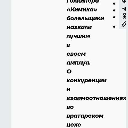
Голкипера
«Химика»
болельщики
назвали
лучшим
в
своем
амплуа.
О
конкуренции
и
взаимоотношениях
во
вратарском
цехе