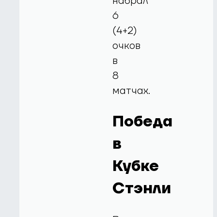
набрал
6
(4+2)
очков
в
8
матчах.
Победа
в
Кубке
Стэнли