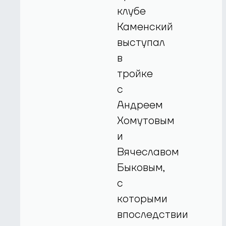
клубе
Каменский
выступал
в
тройке
с
Андреем
Хомутовым
и
Вячеславом
Быковым,
с
которыми
впоследствии