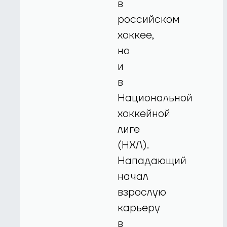
в
российском
хоккее,
но
и
в
Национальной
хоккейной
лиге
(НХЛ).
Нападающий
начал
взрослую
карьеру
в