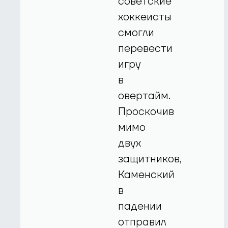
советские
хоккеисты
смогли
перевести
игру
в
овертайм.
Проскочив
мимо
двух
защитников,
Каменский
в
падении
отправил