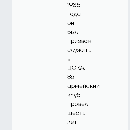
1985
года
он
был
призван
служить
в
ЦСКА.
За
армейский
клуб
провел
шесть
лет