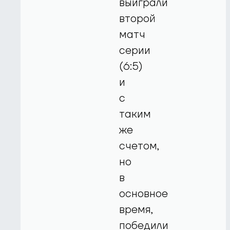
выиграли
второй
матч
серии
(6:5)
и
с
таким
же
счетом,
но
в
основное
время,
победили