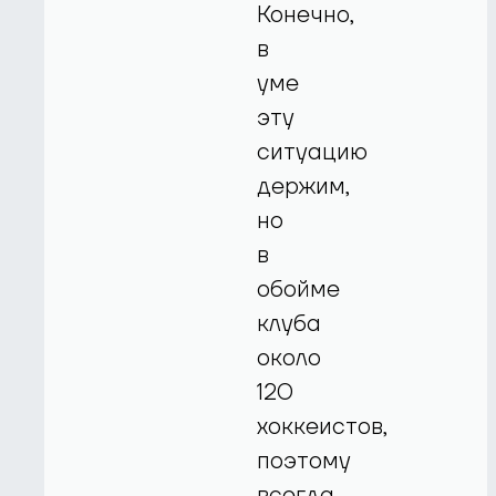
Конечно,
в
уме
эту
ситуацию
держим,
но
в
обойме
клуба
около
120
хоккеистов,
поэтому
всегда