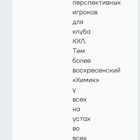
перспективных
игроков
для
клуба
КХЛ.
Тем
более
воскресенский
«Химик»
у
всех
на
устах
во
всех