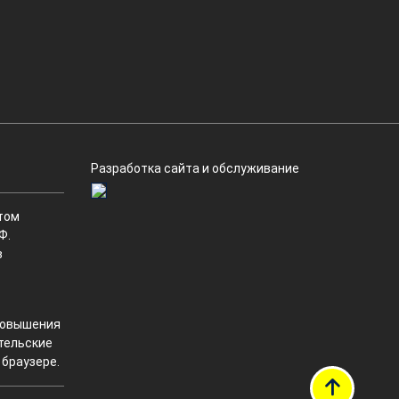
Разработка сайта и обслуживание
том
Ф.
в
 повышения
ательские
 браузере.