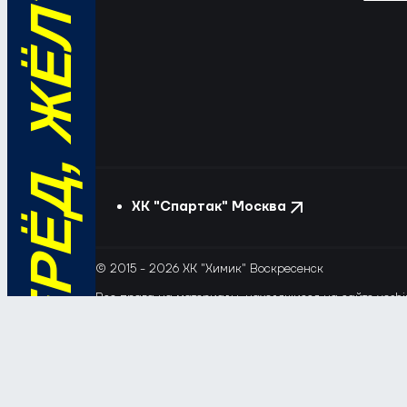
ВПЕРЁД, ЖЁЛТО-СИНИЕ!
ХК "Спартак" Москва
© 2015 - 2026 ХК "Химик" Воскресенск
Все права на материалы, находящиеся на сайте voshim
и новостей с сайта и сателлитных проектов допускает
Этот сайт использует файлы «cookie» с целью персона
обрабатывались, пожалуйста, ограничьте их использов
Соглашение об обработке и защите персональных да