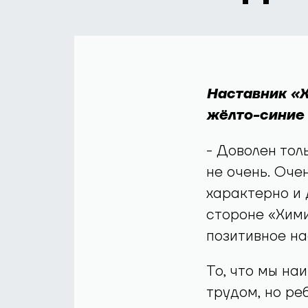
Наставник «Х
жёлто-синие 
- Доволен тол
не очень. Оче
характерно и 
стороне «Хими
позитивное на
То, что мы на
трудом, но ре