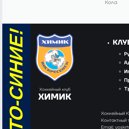
Кола
КЛУ
Р
А
И
П
Т
Хоккейный клуб
ХИМИК
Хоккейный Кл
Контактный 
Email:
voskr