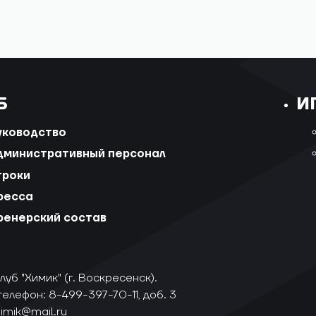
Б
И
уководство
дминистративный персонал
гроки
ресса
ренерский состав
уб "Химик" (г. Воскресенск).
телефон: 8-499-397-70-11, доб. 3
himik@mail.ru