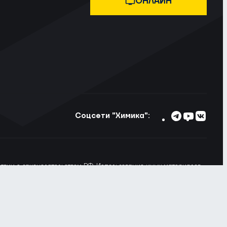
ОНЛАЙН
Соцсети "Химика":
тствии с законодательством РФ. Использование иных материалов
ьзовании материалов сайта ссылка на voshimik.ru обязательна
 Вы не хотите, чтобы Ваши пользовательские данные