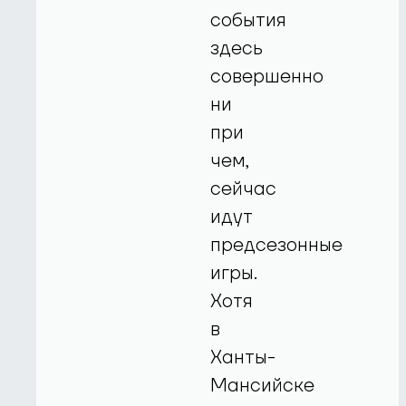
события
здесь
совершенно
ни
при
чем,
сейчас
идут
предсезонные
игры.
Хотя
в
Ханты-
Мансийске