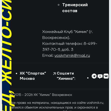
РЁД, ЖЁЛТО-СИНИЕ!
Тренерский
состав
Хоккейный Клуб "Химик" (г.
Воскресенск).
Контактный телефон: 8-499-
397-70-11, доб. 3
Email:
voskrhimik@mail.ru
ХК "Спартак"
Соцсети
Москва
"Химика":
© 2015 - 2026 ХК "Химик" Воскресенск
Все права на материалы, находящиеся на сайте voshimik.ru,
являются объектом исключительных прав, и охраняются в