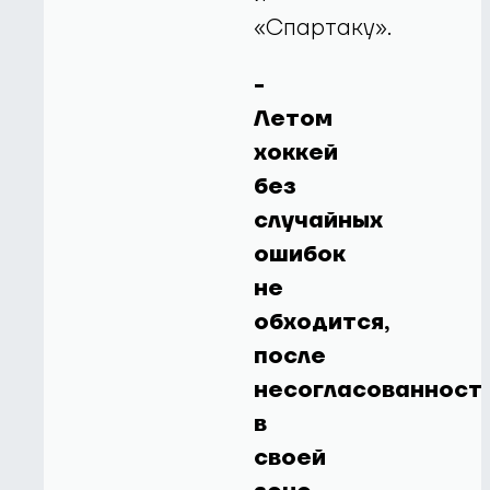
«Спартаку».
-
Летом
хоккей
без
случайных
ошибок
не
обходится,
после
несогласованност
в
своей